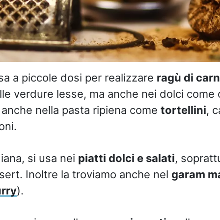
usa a piccole dosi per realizzare
ragù di car
lle verdure lesse, ma anche nei dolci come 
 anche nella pasta ripiena come
tortellini
, c
oni.
iana, si usa nei
piatti dolci e salati
, sopratt
sert. Inoltre la troviamo anche nel
garam m
rry
).