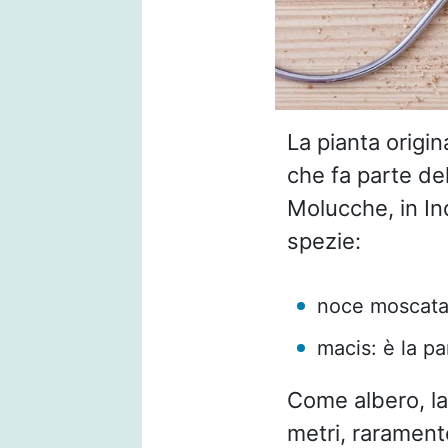
La pianta origi
che fa parte del
Molucche, in I
spezie:
noce moscata:
macis: è la pa
Come albero, la
metri, raramente