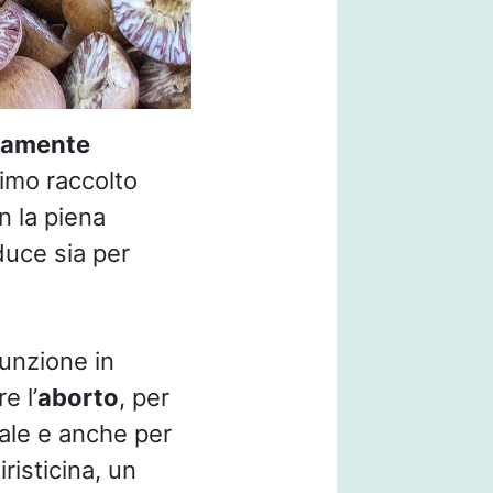
icamente
primo raccolto
n la piena
duce sia per
unzione in
e l’
aborto
, per
nale e anche per
iristicina, un