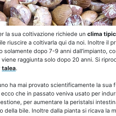
r la sua coltivazione richiede un
clima tip
cile riuscire a coltivarla qui da noi. Inoltre il 
o solamente dopo 7-9 anni dall’impianto, co
viene raggiunta solo dopo 20 anni. Si ripro
r
talea
.
o ha mai provato scientificamente la sua f
ecco che in passato veniva usato per indurr
gestione, per aumentare la peristalsi intesti
io della bile. Inoltre dalla pianta si ricava la m