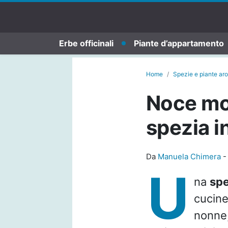
Erbe officinali
Piante d’appartamento
Home
Spezie e piante ar
Noce mo
spezia i
Da
Manuela Chimera
U
na
sp
cucine
nonne,