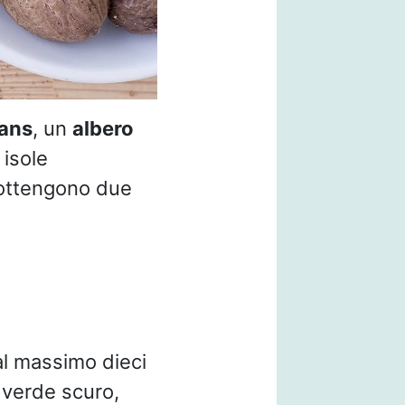
rans
, un
albero
 isole
 ottengono due
al massimo dieci
 verde scuro,