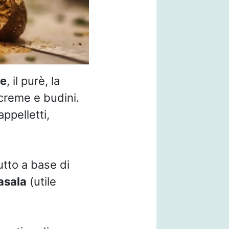
ne
, il purè, la
creme e budini.
appelletti,
utto a base di
asala
(utile