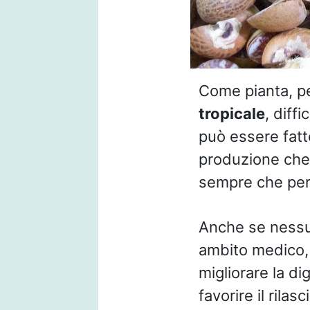
Come pianta, pe
tropicale
, diffi
può essere fatt
produzione che 
sempre che pe
Anche se nessun
ambito medico, 
migliorare la di
favorire il rilasc