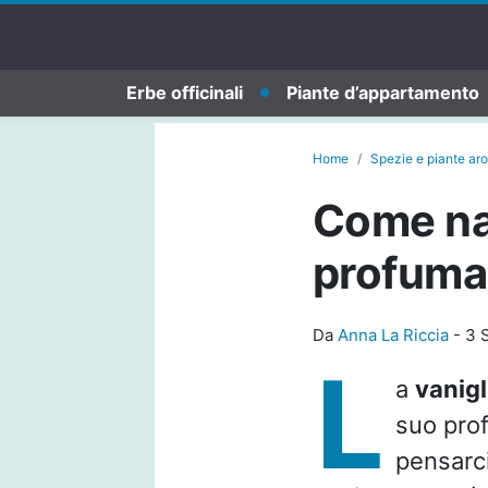
Erbe officinali
Piante d’appartamento
Home
Spezie e piante ar
Come nas
profuma 
Da
Anna La Riccia
-
3 
L
a
vanigl
suo prof
pensarci