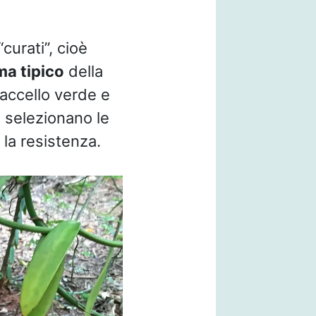
curati”, cioè
ma tipico
della
accello verde e
i selezionano le
 la resistenza.