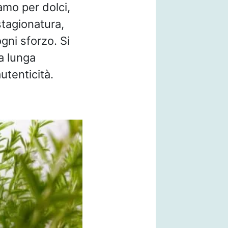
amo per dolci,
 stagionatura,
ogni sforzo. Si
a lunga
utenticità.