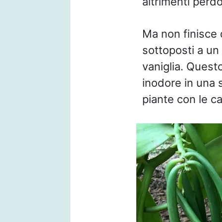
altrimenti perd
Ma non finisce q
sottoposti a un
vaniglia. Quest
inodore in una s
piante con le ca