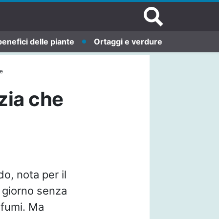
benefici delle piante
Ortaggi e verdure
e
zia che
o, nota per il
 giorno senza
ofumi. Ma