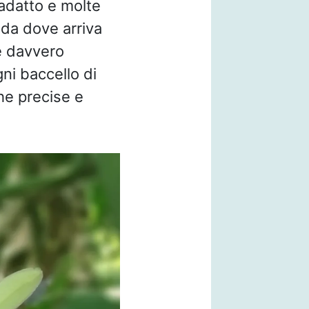
 adatto e molte
 da dove arriva
è davvero
ni baccello di
he precise e