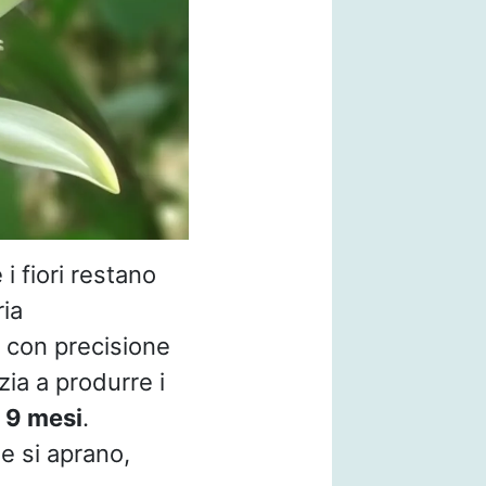
e i fiori restano
ia
o con precisione
ia a produrre i
9 mesi
.
e si aprano,