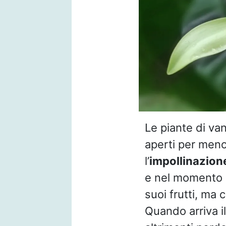
Le piante di van
aperti per meno
l’
impollinazion
e nel momento g
suoi frutti, ma 
Quando arriva i