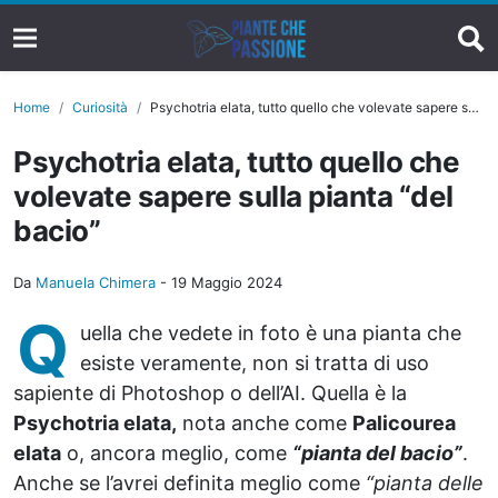
Home
Curiosità
Psychotria elata, tutto quello che volevate sapere sulla pianta “del bacio”
Psychotria elata, tutto quello che
volevate sapere sulla pianta “del
bacio”
Da
Manuela Chimera
-
19 Maggio 2024
Q
uella che vedete in foto è una pianta che
esiste veramente, non si tratta di uso
sapiente di Photoshop o dell’AI. Quella è la
Psychotria elata,
nota anche come
Palicourea
elata
o, ancora meglio, come
“pianta del bacio”
.
Anche se l’avrei definita meglio come
“pianta delle