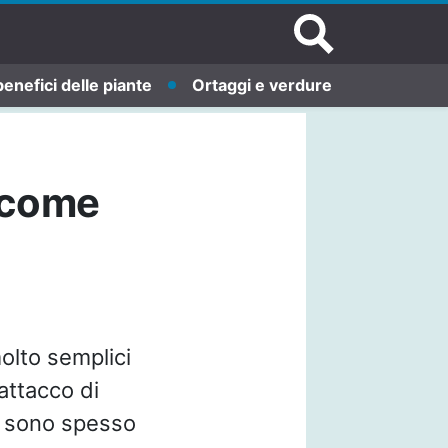
benefici delle piante
Ortaggi e verdure
e come
olto semplici
attacco di
re sono spesso