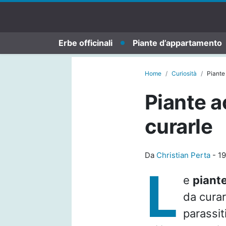
Erbe officinali
Piante d’appartamento
Home
Curiosità
Piante
Piante a
curarle
Da
Christian Perta
-
19
L
e
piant
da curar
parassit