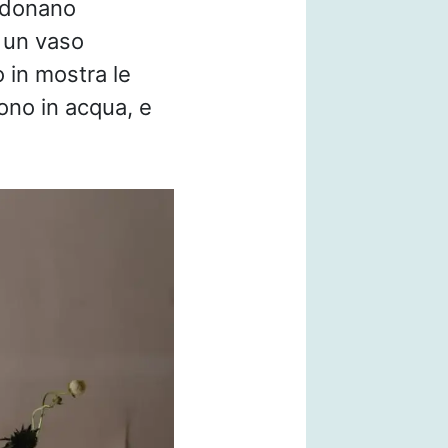
o donano
n un vaso
 in mostra le
cono in acqua, e