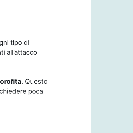
ni tipo di
i all’attacco
orofita
. Questo
richiedere poca