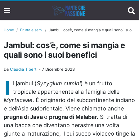
Home
Frutta e semi
Jambul: cos’è, come si mangia e quali sono i suoi benefici
Jambul: cos’è, come si mangia e
quali sono i suoi benefici
Da
Claudia Tiberti
-
7 Dicembre 2023
I
l jambul (
Syzygium cumini
) è un frutto
tropicale appartenente alla famiglia delle
Myrtaceae
. È originario del subcontinente indiano
e dell’Asia sudorientale. Viene chiamato anche
prugna di Java
o
prugna di Malabar
. Si tratta di
una bacca che diventano nerastre una volta
giunte a maturazione, il cui succo violaceo tinge la