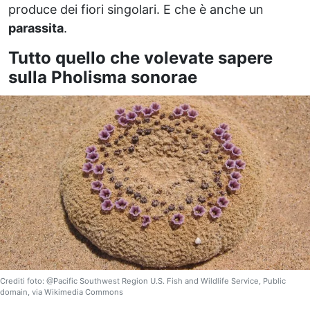
produce dei fiori singolari. E che è anche un
parassita
.
Tutto quello che volevate sapere
sulla Pholisma sonorae
Crediti foto: @Pacific Southwest Region U.S. Fish and Wildlife Service, Public
domain, via Wikimedia Commons