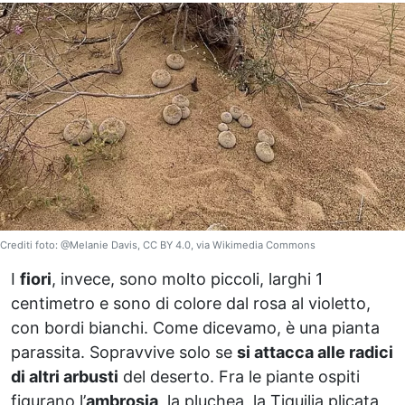
Crediti foto: @Melanie Davis, CC BY 4.0, via Wikimedia Commons
I
fiori
, invece, sono molto piccoli, larghi 1
centimetro e sono di colore dal rosa al violetto,
con bordi bianchi. Come dicevamo, è una pianta
parassita. Sopravvive solo se
si attacca alle radici
di altri arbusti
del deserto. Fra le piante ospiti
figurano l’
ambrosia
, la pluchea, la Tiquilia plicata,