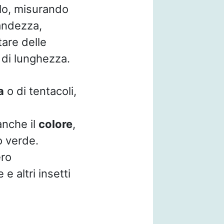
olo, misurando
andezza,
tare delle
 di lunghezza.
a
o di tentacoli,
anche il
colore
,
o verde.
ro
 altri insetti