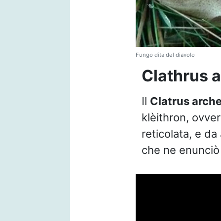
Fungo dita del diavolo
Clathrus a
Il
Clatrus arche
klèithron, ovver
reticolata, e da 
che ne enunciò 