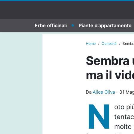
Erbe officinali
Piante d’appartamento
Home
Curiosità
Sembra
Sembra u
ma il vi
Da
Alice Oliva
-
31 Mag
N
oto p
tentac
molto 