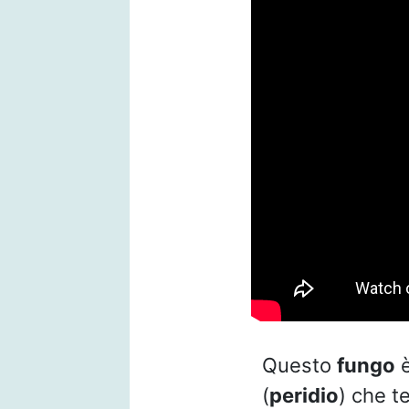
Questo
fungo
è
(
peridio
) che t