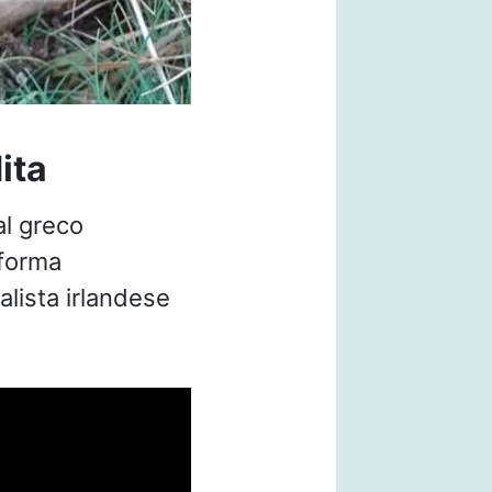
ita
al greco
 forma
ralista irlandese