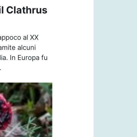
il Clathrus
sappoco al XX
amite alcuni
ia. In Europa fu
.