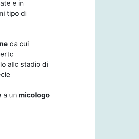
ate e in
i tipo di
ne
da cui
certo
o allo stadio di
ecie
e a un
micologo