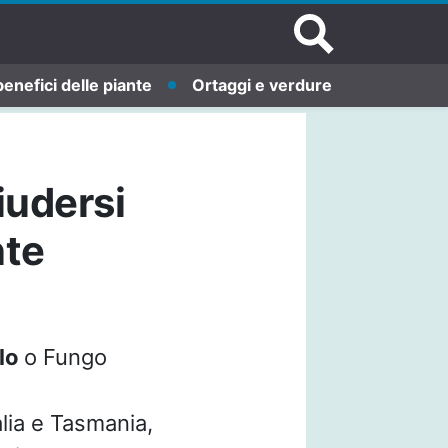
benefici delle piante
Ortaggi e verdure
iudersi
nte
olo
o Fungo
alia e Tasmania,