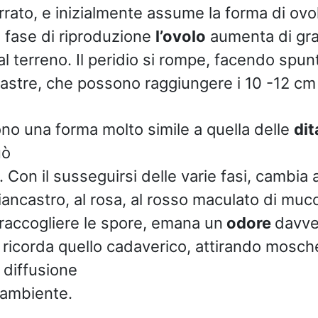
rrato, e inizialmente assume la forma di ov
n fase di riproduzione
l’ovolo
aumenta di gr
l terreno. Il peridio si rompe, facendo spun
stre, che possono raggiungere i 10 -12 cm
o una forma molto simile a quella delle
dit
uò
. Con il susseguirsi delle varie fasi, cambia 
ancastro, al rosa, al rosso maculato di muc
 raccogliere le spore, emana un
odore
davve
ricorda quello cadaverico, attirando mosche e
a diffusione
l’ambiente.