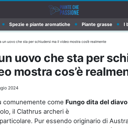
Spezie e piante aromatiche
Piante grasse
I 
 un uovo che sta per schiudersi ma il video mostra cos’è realmente
n uovo che sta per sch
deo mostra cos’è realme
gio 2024
iù comunemente come
Fungo dita del diav
olo, il Clathrus archeri è
particolare. Pur essendo originario di Austr