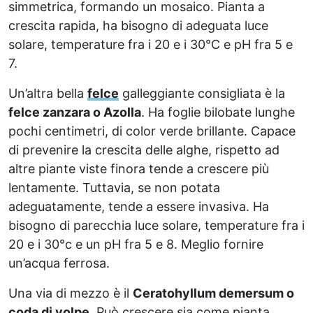
simmetrica, formando un mosaico. Pianta a
crescita rapida, ha bisogno di adeguata luce
solare, temperature fra i 20 e i 30°C e pH fra 5 e
7.
Un’altra bella
felce
galleggiante consigliata è la
felce zanzara o Azolla
. Ha foglie bilobate lunghe
pochi centimetri, di color verde brillante. Capace
di prevenire la crescita delle alghe, rispetto ad
altre piante viste finora tende a crescere più
lentamente. Tuttavia, se non potata
adeguatamente, tende a essere invasiva. Ha
bisogno di parecchia luce solare, temperature fra i
20 e i 30°c e un pH fra 5 e 8. Meglio fornire
un’acqua ferrosa.
Una via di mezzo è il
Ceratohyllum demersum o
coda di volpe
. Può crescere sia come pianta