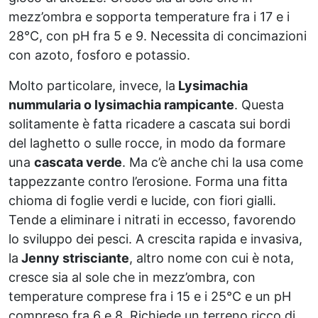
mezz’ombra e sopporta temperature fra i 17 e i
28°C, con pH fra 5 e 9. Necessita di concimazioni
con azoto, fosforo e potassio.
Molto particolare, invece, la
Lysimachia
nummularia o lysimachia rampicante
. Questa
solitamente è fatta ricadere a cascata sui bordi
del laghetto o sulle rocce, in modo da formare
una
cascata verde
. Ma c’è anche chi la usa come
tappezzante contro l’erosione. Forma una fitta
chioma di foglie verdi e lucide, con fiori gialli.
Tende a eliminare i nitrati in eccesso, favorendo
lo sviluppo dei pesci. A crescita rapida e invasiva,
la
Jenny strisciante
, altro nome con cui è nota,
cresce sia al sole che in mezz’ombra, con
temperature comprese fra i 15 e i 25°C e un pH
compreso fra 6 e 8. Richiede un terreno ricco di