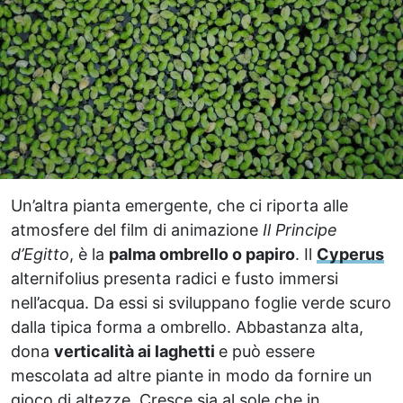
Un’altra pianta emergente, che ci riporta alle
atmosfere del film di animazione
Il Principe
d’Egitto
, è la
palma ombrello o papiro
. Il
Cyperus
alternifolius presenta radici e fusto immersi
nell’acqua. Da essi si sviluppano foglie verde scuro
dalla tipica forma a ombrello. Abbastanza alta,
dona
verticalità ai laghetti
e può essere
mescolata ad altre piante in modo da fornire un
gioco di altezze. Cresce sia al sole che in