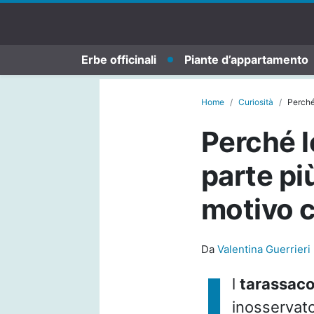
Erbe officinali
Piante d’appartamento
Home
Curiosità
Perché
Perché l
parte più
motivo 
Da
Valentina Guerrieri
I
l
tarassac
inosservato