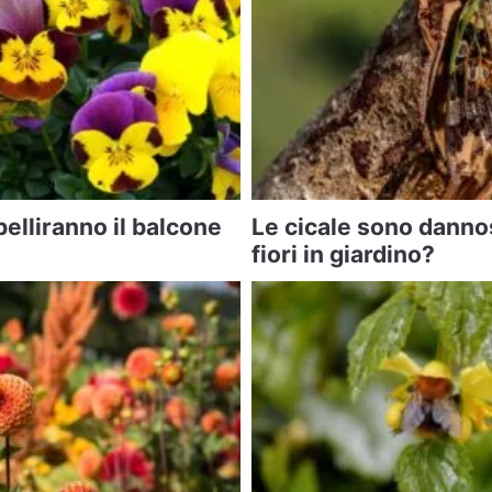
elliranno il balcone
Le cicale sono danno
fiori in giardino?