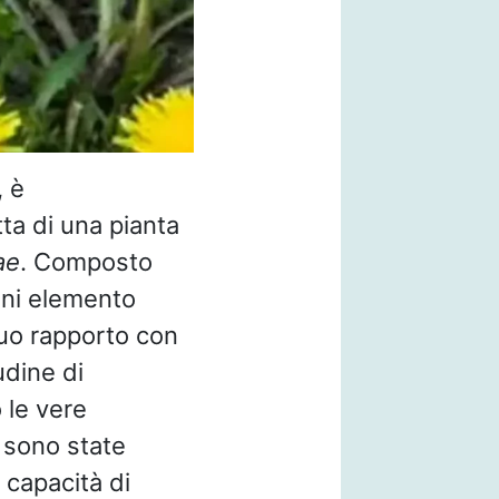
, è
tta di una pianta
ae
. Composto
 ogni elemento
 suo rapporto con
udine di
 le vere
 sono state
 capacità di