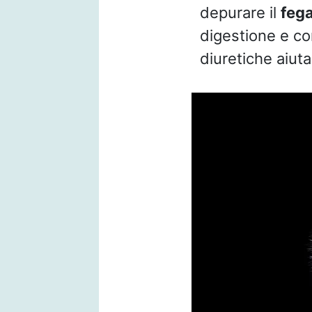
depurare il
feg
digestione e con
diuretiche aiuta