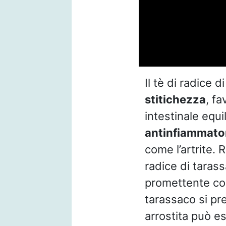
Il tè di radice 
stitichezza
, f
intestinale equ
antinfiammato
come l’artrite. 
radice di tarass
promettente com
tarassaco si pr
arrostita può e