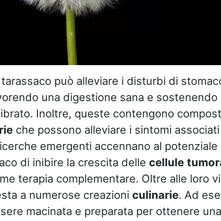
di tarassaco può alleviare i disturbi di stomac
avorendo una digestione sana e sostenendo
ilibrato. Inoltre, queste contengono compost
rie
che possono alleviare i sintomi associati
Ricerche emergenti accennano al potenziale d
aco di inibire la crescita delle
cellule
tumora
e terapia complementare. Oltre alle loro virt
esta a numerose creazioni
culinarie
. Ad ese
ssere macinata e preparata per ottenere un