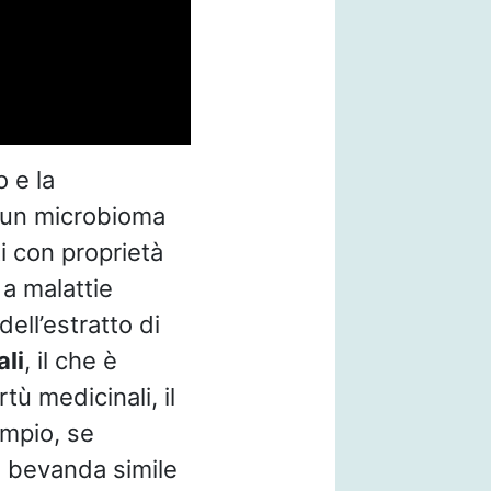
o e la
 un microbioma
i con proprietà
 a malattie
ell’estratto di
li
, il che è
ù medicinali, il
mpio, se
a bevanda simile