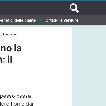
benefici delle piante
Ortaggi e verdure
pochi conoscono
no la
 il
spesso passa
ro fiori e dai