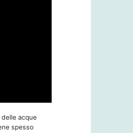
à
delle acque
iene spesso