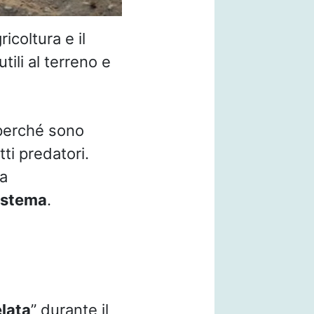
ricoltura e il
ili al terreno e
 perché sono
tti predatori.
za
sistema
.
l
lata
” durante il