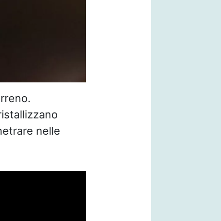
erreno.
cristallizzano
netrare nelle