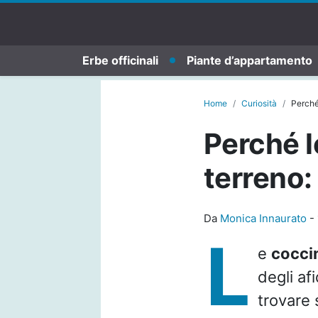
Erbe officinali
Piante d’appartamento
Home
Curiosità
Perché 
Perché le
terreno:
Da
Monica Innaurato
-
L
e
coccin
degli af
trovare s