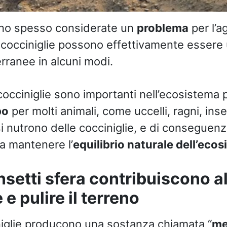
no spesso considerate un
problema
per l’ag
 cocciniglie possono effettivamente essere ut
erranee in alcuni modi.
 cocciniglie sono importanti nell’ecosistema
bo
per molti animali, come uccelli, ragni, inse
si nutrono delle cocciniglie, e di conseguen
a mantenere l’
equilibrio naturale dell’eco
nsetti sfera contribuiscono a
e pulire il terreno
iniglie producono una sostanza chiamata “
me