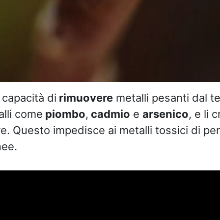
 capacità di
rimuovere
metalli pesanti dal t
alli come
piombo
,
cadmio
e
arsenico
, e li 
re. Questo impedisce ai metalli tossici di pe
nee.