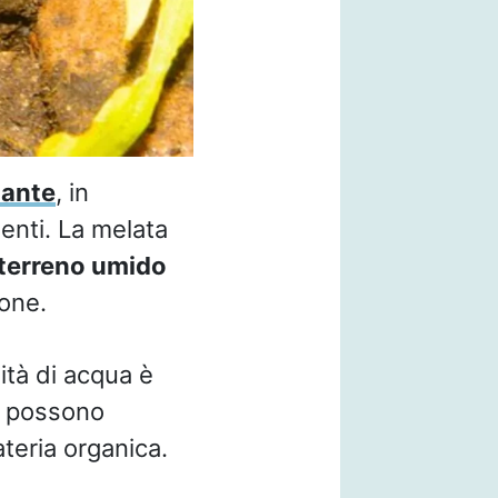
iante
, in
ienti. La melata
terreno umido
ione.
ità di acqua è
ie possono
teria organica.