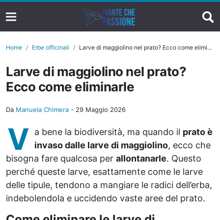
Home
Erbe officinali
Larve di maggiolino nel prato? Ecco come eliminarle
Larve di maggiolino nel prato?
Ecco come eliminarle
Da
Manuela Chimera
-
29 Maggio 2026
V
a bene la biodiversità, ma quando il
prato è
invaso dalle larve di maggiolino
, ecco che
bisogna fare qualcosa per
allontanarle
. Questo
perché queste larve, esattamente come le larve
delle tipule, tendono a mangiare le radici dell’erba,
indebolendola e uccidendo vaste aree del prato.
Come eliminare le larve di