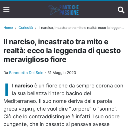
Home
Curiosità
Il narciso, incastrato tra mito e realtà: ecco la leggenda di questo meraviglioso fiore
Il narciso, incastrato tra mito e
realtà: ecco la leggenda di questo
meraviglioso fiore
Da
Benedetta Del Sole
-
31 Maggio 2023
I
l
narciso
è un fiore che da sempre corona con
la sua bellezza l’intero bacino del
Mediterraneo. Il suo nome deriva dalla parola
greca ναρκη, che vuol dire “torpore” o “sonno”.
Ciò che lo contraddistingue è infatti il suo odore
pungente, che in passato si pensava avesse