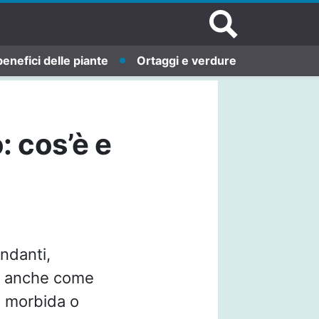
benefici delle piante
Ortaggi e verdure
: cos’è e
ndanti,
o anche come
ia morbida o