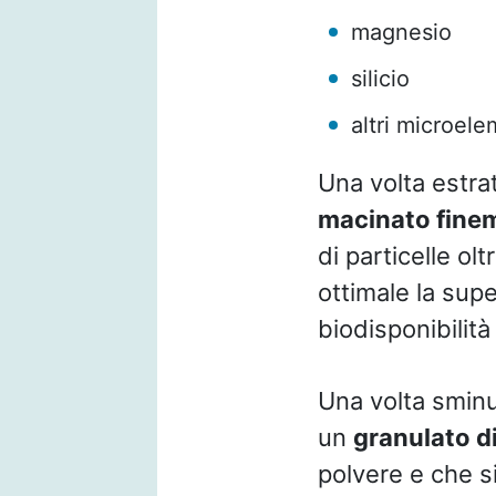
magnesio
silicio
altri microele
Una volta estra
macinato fine
di particelle o
ottimale la supe
biodisponibilit
Una volta sminu
un
granulato di
polvere e che si