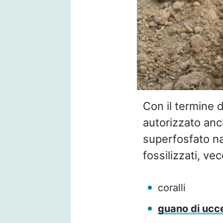
Con il termine d
autorizzato anch
superfosfato na
fossilizzati, ve
coralli
guano di ucce