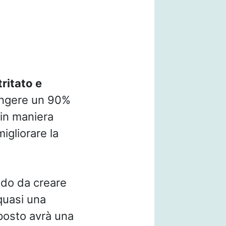
tritato e
iungere un 90%
 in maniera
igliorare la
odo da creare
 quasi una
mposto avrà una