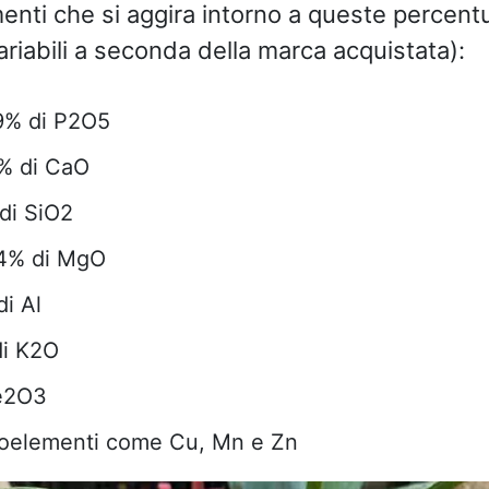
menti che si aggira intorno a queste percentu
riabili a seconda della marca acquistata):
9% di P2O5
0% di CaO
 di SiO2
4% di MgO
di Al
di K2O
Fe2O3
roelementi come Cu, Mn e Zn