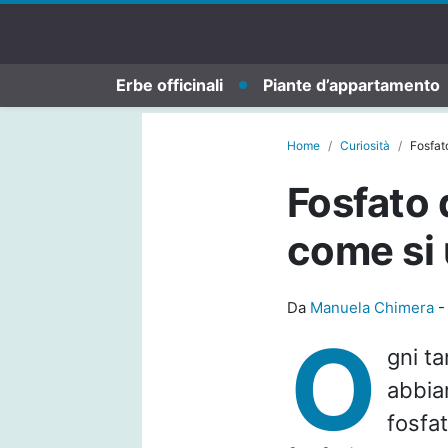
Erbe officinali
Piante d’appartamento
Home
Curiosità
Fosfato
Fosfato 
come si 
Da
Manuela Chimera
O
gni t
abbia
fosfat