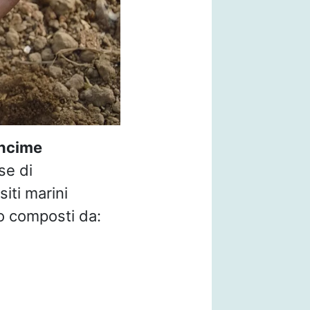
ncime
se di
iti marini
no composti da: