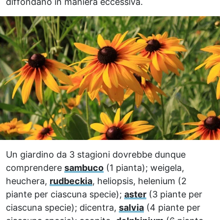
diffondano in maniera eccessiva.
Un giardino da 3 stagioni dovrebbe dunque
comprendere
sambuco
(1 pianta); weigela,
heuchera,
rudbeckia
, heliopsis, helenium (2
piante per ciascuna specie);
aster
(3 piante per
ciascuna specie); dicentra,
salvia
(4 piante per