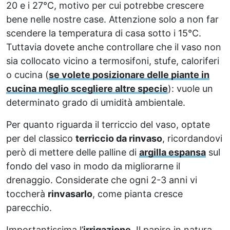
20 e i 27°C, motivo per cui potrebbe crescere
bene nelle nostre case. Attenzione solo a non far
scendere la temperatura di casa sotto i 15°C.
Tuttavia dovete anche controllare che il vaso non
sia collocato vicino a termosifoni, stufe, caloriferi
o cucina (
se volete posizionare delle piante in
cucina meglio scegliere altre specie
): vuole un
determinato grado di umidità ambientale.
Per quanto riguarda il terriccio del vaso, optate
per del classico
terriccio da rinvaso
, ricordandovi
però di mettere delle palline di
argilla espansa
sul
fondo del vaso in modo da migliorarne il
drenaggio. Considerate che ogni 2-3 anni vi
toccherà
rinvasarlo
, come pianta cresce
parecchio.
Importantissima l’
irrigazione
. Il papiro in natura