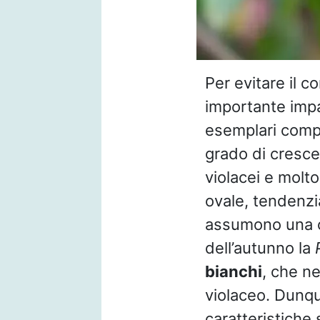
Per evitare il c
importante imp
esemplari compl
grado di cresce
violacei e molto
ovale, tendenz
assumono una col
dell’autunno la
bianchi
, che n
violaceo. Dunque
caratteristiche 