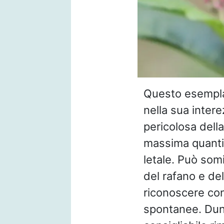
Questo esempla
nella sua intere
pericolosa della
massima quanti
letale. Può som
del rafano e de
riconoscere con
spontanee. Dunq