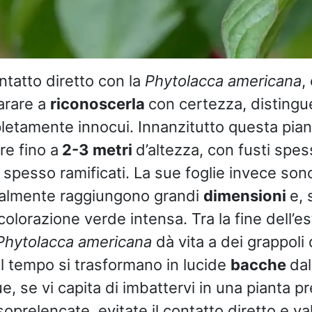
ontatto diretto con la
Phytolacca americana
,
arare a
riconoscerla
con certezza, distingue
etamente innocui. Innanzitutto questa pian
re fino a
2-3 metri
d’altezza, con fusti spess
 spesso ramificati. La sue foglie invece son
ialmente raggiungono grandi
dimensioni
e, 
orazione verde intensa. Tra la fine dell’esta
Phytolacca americana
dà vita a dei grappoli 
el tempo si trasformano in lucide
bacche
dal
, se vi capita di imbattervi in una pianta p
soprelencate, evitate il contatto diretto e va