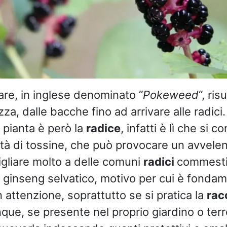
re, in inglese denominato “
Pokeweed
“, ris
zza, dalle bacche fino ad arrivare alle radici.
 pianta è però la
radice
, infatti è lì che si c
tà di tossine, che può provocare un avvel
igliare molto a delle comuni
radici
commestib
l ginseng selvatico, motivo per cui è fondam
 attenzione, soprattutto se si pratica la
rac
ue, se presente nel proprio giardino o terr