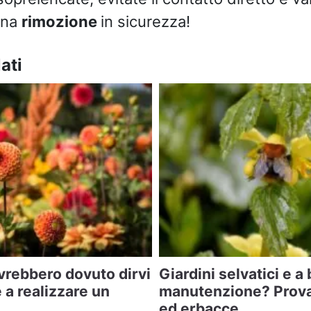
 una
rimozione
in sicurezza!
ati
vrebbero dovuto dirvi
Giardini selvatici e a
e a realizzare un
manutenzione? Prova
ed erbacce