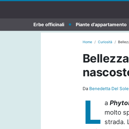
Erbe officinali
Piante d’appartamento
Home
Curiosità
Bellez
Bellezza 
nascost
Da
Benedetta Del Sole
L
a
Phyto
molto sp
strada. 