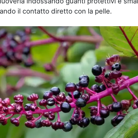
muoverla indossando guanti protettivi e smal
ando il contatto diretto con la pelle.