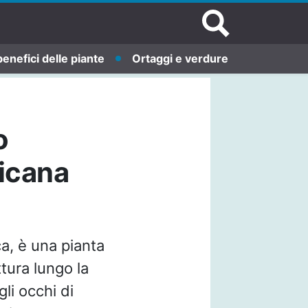
benefici delle piante
Ortaggi e verdure
o
icana
ca, è una pianta
ttura lungo la
li occhi di