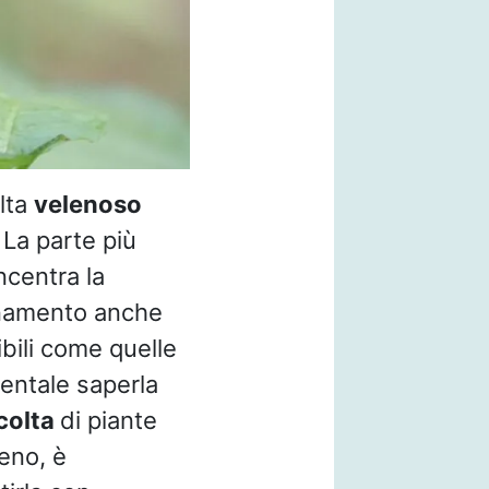
ulta
velenoso
 La parte più
oncentra la
enamento anche
ili come quelle
entale saperla
colta
di piante
eno, è