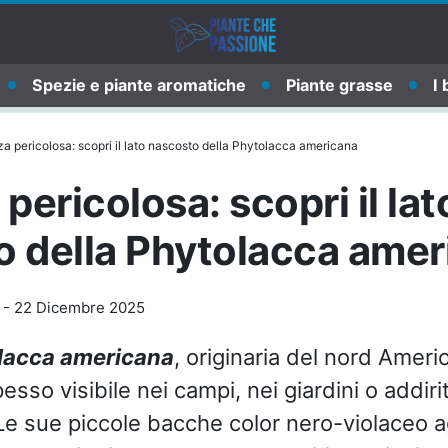
Spezie e piante aromatiche
Piante grasse
I 
za pericolosa: scopri il lato nascosto della Phytolacca americana
pericolosa: scopri il lat
o della Phytolacca amer
-
22 Dicembre 2025
lacca americana
, originaria del nord Ameri
esso visibile nei campi, nei giardini o addiri
Le sue piccole bacche color nero-violaceo ag