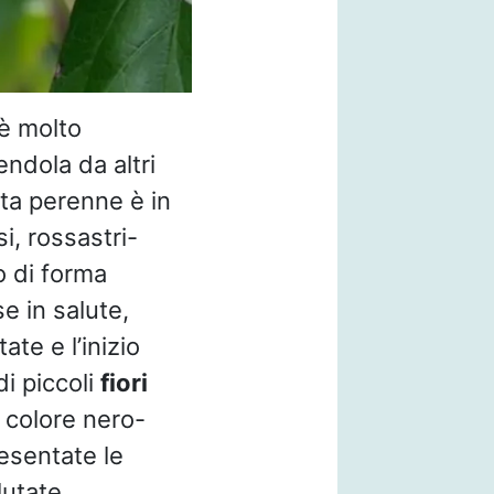
 è molto
ndola da altri
ta perenne è in
i, rossastri-
o di forma
se in salute,
te e l’inizio
di piccoli
fiori
 colore nero-
resentate le
lutate