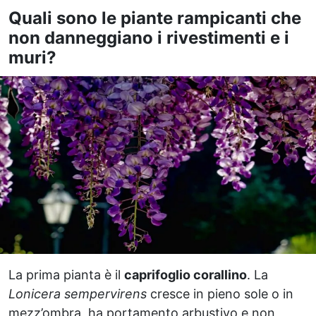
Quali sono le piante rampicanti che
non danneggiano i rivestimenti e i
muri?
La prima pianta è il
caprifoglio corallino
. La
Lonicera sempervirens
cresce in pieno sole o in
mezz’ombra, ha portamento arbustivo e non