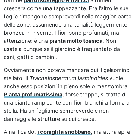
fornirle
pali di sostegno e tralicci
altrimenti
crescerà come una tappezzante. Fra l’altro le sue
foglie rimangono sempreverdi nella maggior parte
delle zone, assumendo una tonalità leggermente
bronzea in inverno. I fiori sono profumati, ma
attenzione: è una
pianta molto tossica
. Non
usatela dunque se il giardino è frequentato da
cani, gatti o bambini.
Ovviamente non poteva mancare qui il gelsomino
stellato. Il
Trachelospermum jasminoides
vuole
anche esso posizioni in pieno sole o mezz’ombra.
Pianta profumatissima
, forse troppo, si tratta di
una pianta rampicante con fiori bianchi a forma di
stella. Ha un fogliame sempreverde e non
danneggia le strutture su cui cresce.
Ama il caldo,
i conigli la snobbano
, ma attira api e