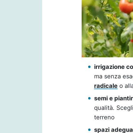
irrigazione co
ma senza esag
radicale
o all
semi e piantin
qualità. Scegl
terreno
spazi adegua