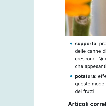
supporto
: pr
delle canne d
crescono. Que
che appesanti
potatura
: eff
questo modo mi
dei frutti
Articoli correl