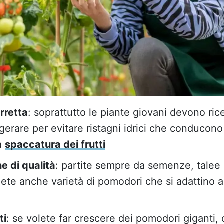
rretta
: soprattutto le piante giovani devono ric
erare per evitare ristagni idrici che conducono
a
spaccatura dei frutti
e di qualità
: partite sempre da semenze, talee o
iete anche varietà di pomodori che si adattino al
ti
: se volete far crescere dei pomodori giganti, 