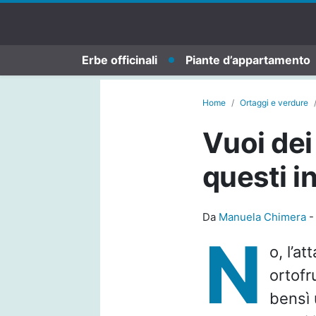
Erbe officinali
Piante d’appartamento
Home
Ortaggi e verdure
Vuoi dei
questi i
Da
Manuela Chimera
N
o, l’a
ortofr
bensì 