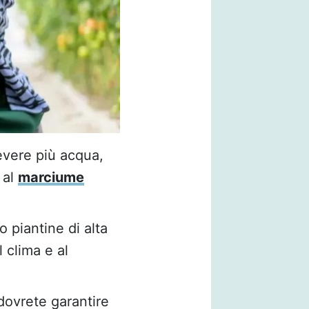
evere più acqua,
 al
marciume
 piantine di alta
 clima e al
dovrete garantire