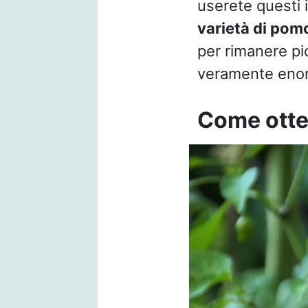
userete questi 
varietà di pom
per rimanere pi
veramente enorm
Come otte