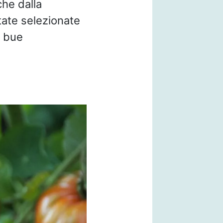
che dalla
state selezionate
i bue