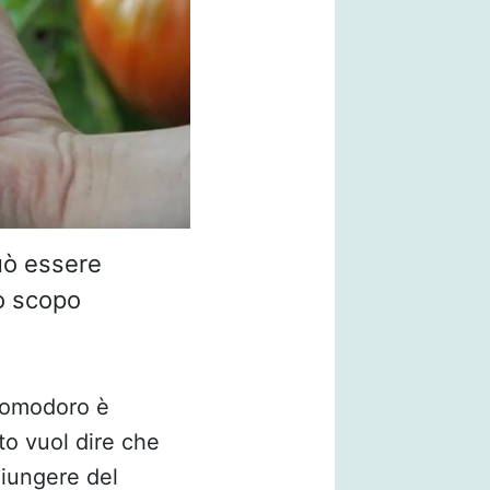
ò essere
to scopo
 pomodoro è
to vuol dire che
giungere del