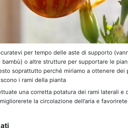
ocuratevi per tempo delle aste di supporto (va
i bambù) o altre strutture per supportare le pia
sto soprattutto perché miriamo a ottenere dei 
scono i rami della pianta
ettuate una corretta potatura dei rami laterali e d
gliorerete la circolazione dell’aria e favoriret
ati