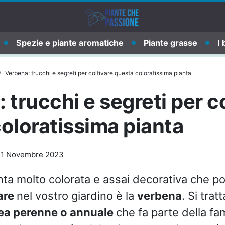
Spezie e piante aromatiche
Piante grasse
I 
Verbena: trucchi e segreti per coltivare questa coloratissima pianta
 trucchi e segreti per c
oloratissima pianta
-
1 Novembre 2023
nta molto colorata e assai decorativa che po
are
nel vostro giardino è la
verbena
. Si trat
ea perenne o annuale
che fa parte della fam