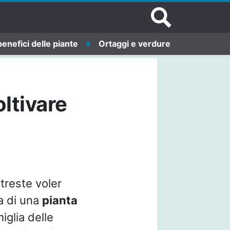
benefici delle piante
Ortaggi e verdure
oltivare
treste voler
ta di una
pianta
iglia delle