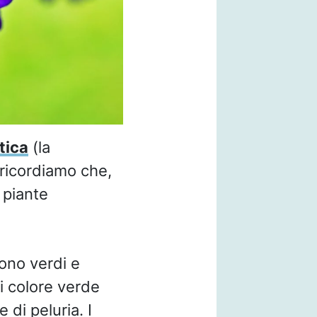
tica
(la
 ricordiamo che,
 piante
sono verdi e
i colore verde
 di peluria. I