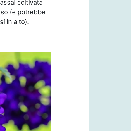
assai coltivata
vaso (e potrebbe
 in alto).