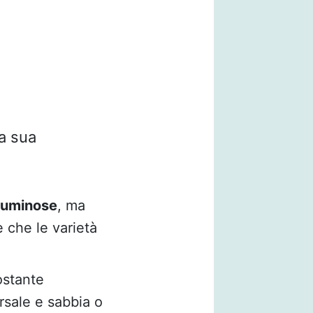
la sua
luminose
, ma
e che le varietà
ostante
ersale e sabbia o