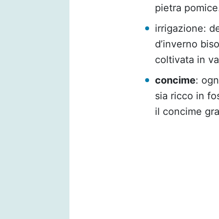
pietra pomice.
irrigazione: 
d’inverno bis
coltivata in v
concime
: ogn
sia ricco in f
il concime gra