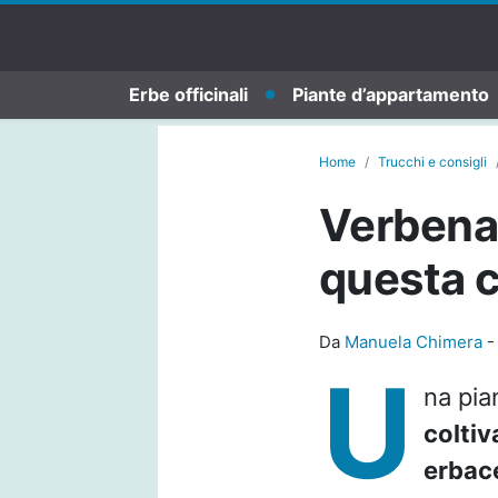
Erbe officinali
Piante d’appartamento
Home
Trucchi e consigli
Verbena:
questa c
Da
Manuela Chimera
U
na pia
coltiv
erbac