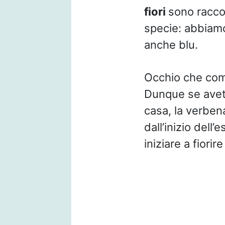
fiori
sono raccol
specie: abbiamo 
anche blu.
Occhio che come
Dunque se avete 
casa, la verbena
dall’inizio dell
iniziare a fiorir