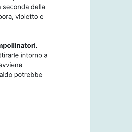
 a seconda della
ora, violetto e
impollinatori
.
tirarle intorno a
avviene
 caldo potrebbe