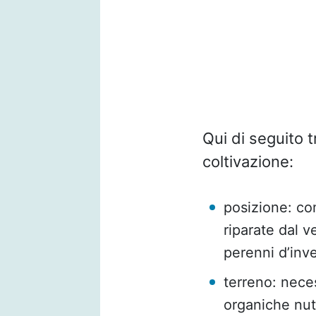
Qui di seguito t
coltivazione:
posizione: c
riparate dal v
perenni d’inv
terreno: nece
organiche nutr