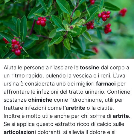
Aiuta le persone a rilasciare le
tossine
dal corpo a
un ritmo rapido, pulendo la vescica e i reni. L’uva
ursina è considerata uno dei migliori
farmaci
per
affrontare le infezioni del tratto urinario. Contiene
sostanze
chimiche
come l’idrochinone, utili per
trattare infezioni come
l’uretrite
o la cistite.
Inoltre è molto utile anche per chi soffre di
artrite
.
Se si applica questo estratto ricco di calcio sulle
articolazioni
doloranti, si allevia il dolore e si