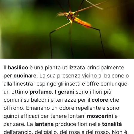
Il
basilico
è una pianta utilizzata principalmente
per
cucinare
. La sua presenza vicino al balcone o
alla finestra respinge gli insetti e offre comunque
un ottimo
profumo
. I
gerani
sono i fiori più
comuni su balconi e terrazze per il
colore
che
offrono. Emanano un odore repellente e sono
quindi efficaci per tenere lontani
moscerini
e
zanzare. La
lantana
produce fiori nelle
tonalità
dell’arancio, del giallo, del rosa e del rosso. Non è