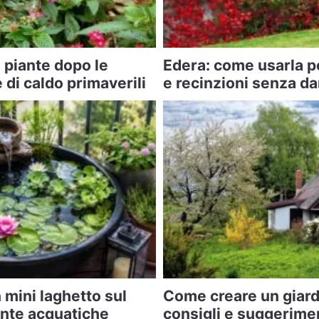
 piante dopo le
Edera: come usarla p
di caldo primaverili
e recinzioni senza da
mini laghetto sul
Come creare un giard
ante acquatiche
consigli e suggerime