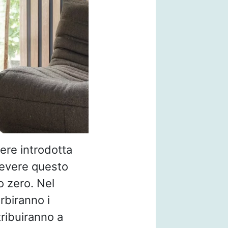
sere introdotta
icevere questo
o zero. Nel
rbiranno i
tribuiranno a