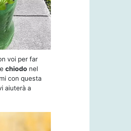
n voi per far
he
chiodo
nel
emi con questa
vi aiuterà a