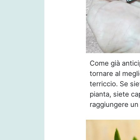
Come già antici
tornare al megl
terriccio. Se s
pianta, siete cap
raggiungere un i