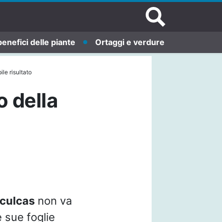
benefici delle piante
Ortaggi e verdure
le risultato
o della
culcas
non va
e sue foglie