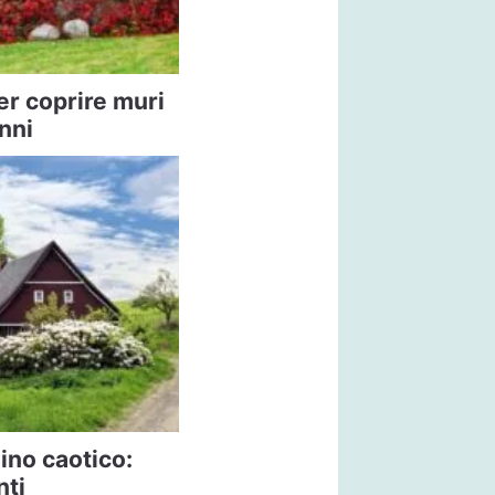
er coprire muri
nni
ino caotico:
nti