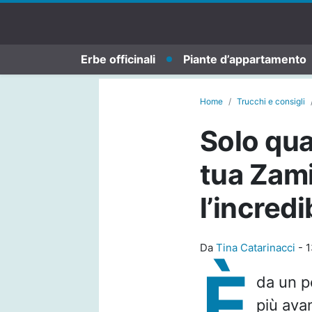
Erbe officinali
Piante d’appartamento
Home
Trucchi e consigli
Solo qua
tua Zami
l’incredi
Da
Tina Catarinacci
-
1
È
da un p
più avan