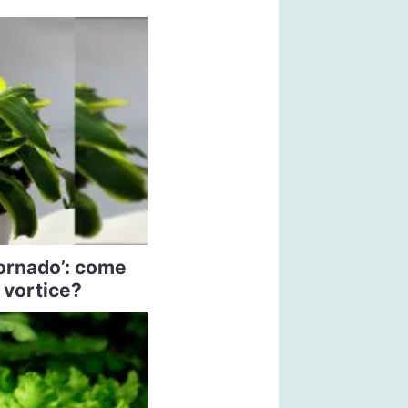
ornado’: come
 vortice?