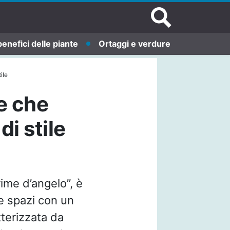
benefici delle piante
Ortaggi e verdure
ile
de che
di stile
ime d’angelo”, è
e spazi con un
tterizzata da