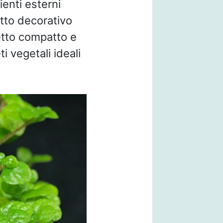
ienti esterni
etto decorativo
etto compatto e
 vegetali ideali