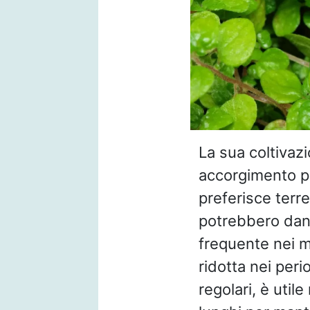
La sua coltivazi
accorgimento per
preferisce terre
potrebbero dann
frequente nei m
ridotta nei peri
regolari, è util