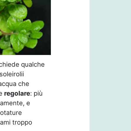
richiede qualche
oleirolii
’acqua che
re
regolare
: più
idamente, e
potature
 rami troppo