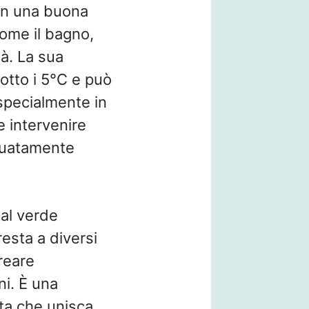
con una buona
come il bagno,
tà. La sua
sotto i 5°C e può
 specialmente in
e intervenire
guatamente
dal verde
resta a diversi
creare
ni. È una
nta che unisca