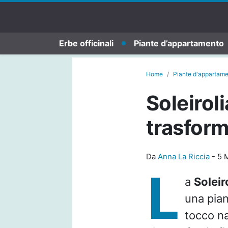
Erbe officinali
Piante d’appartamento
Home
Piante d'appartam
Soleiroli
trasforma
Da
Anna La Riccia
-
5 
L
a
Soleiro
una pian
tocco na