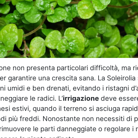
one non presenta particolari difficoltà, ma 
 garantire una crescita sana. La Soleirolia s
ni umidi e ben drenati, evitando i ristagni d
eggiare le radici. L’
irrigazione
deve esse
esi estivi, quando il terreno si asciuga rap
odi più freddi. Nonostante non necessiti di 
e rimuovere le parti danneggiate o regolare i