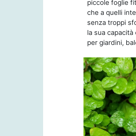
piccole foglie f
che a quelli int
senza troppi sf
la sua capacità
per giardini, ba