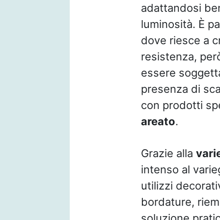
adattandosi ben
luminosità. È p
dove riesce a cr
resistenza, però
essere soggetta
presenza di scar
con prodotti spe
areato
.
Grazie alla
vari
intenso al varie
utilizzi decorat
bordature, riemp
soluzione prati