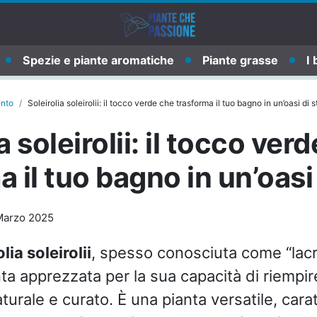
Spezie e piante aromatiche
Piante grasse
I 
ento
Soleirolia soleirolii: il tocco verde che trasforma il tuo bagno in un’oasi di st
a soleirolii: il tocco ver
 il tuo bagno in un’oasi 
Marzo 2025
lia soleirolii
, spesso conosciuta come “lacr
ta apprezzata per la sua capacità di riempir
turale e curato. È una pianta versatile, cara