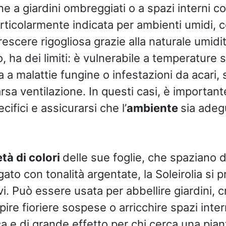
e a giardini ombreggiati o a spazi interni 
articolarmente indicata per ambienti umidi, 
escere rigogliosa grazie alla naturale umidi
, ha dei limiti: è vulnerabile a temperature 
 a malattie fungine o infestazioni da acari,
sa ventilazione. In questi casi, è important
cifici e assicurarsi che l’
ambiente
sia ade
età di colori
delle sue foglie, che spaziano 
gato con tonalità argentate, la Soleirolia si p
ivi. Può essere usata per abbellire giardini, 
ire fioriere sospese o arricchire spazi inter
ca e di grande effetto per chi cerca una pia