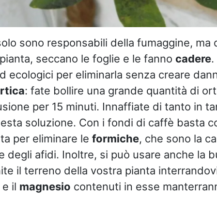
olo sono responsabili della fumaggine, ma
pianta, seccano le foglie e le fanno
cadere
.
 ecologici per eliminarla senza creare danni
rtica
: fate bollire una grande quantità di or
fusione per 15 minuti. Innaffiate di tanto in ta
uesta soluzione. Con i fondi di caffè basta c
nta per eliminare le
formiche
, che sono la ca
 degli afidi. Inoltre, si può usare anche la b
hite il terreno della vostra pianta interrando
e il
magnesio
contenuti in esse manterranno