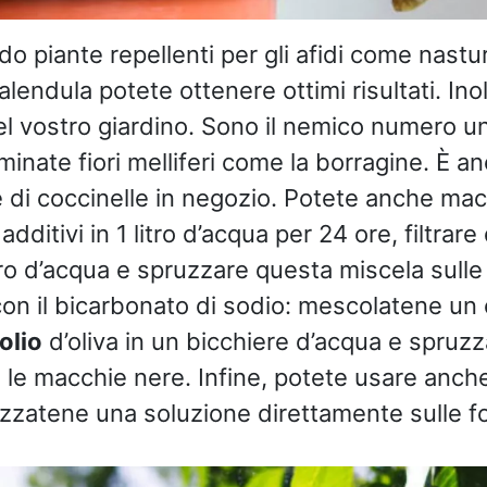
 piante repellenti per gli afidi come nastur
lendula potete ottenere ottimi risultati. Ino
l vostro giardino. Sono il nemico numero uno
eminate fiori melliferi come la borragine. È a
e di coccinelle in negozio. Potete anche mac
dditivi in 1 litro d’acqua per 24 ore, filtrare
tro d’acqua e spruzzare questa miscela sulle 
 con il bicarbonato di sodio: mescolatene un
olio
d’oliva in un bicchiere d’acqua e spruzz
no le macchie nere. Infine, potete usare anc
uzzatene una soluzione direttamente sulle fo