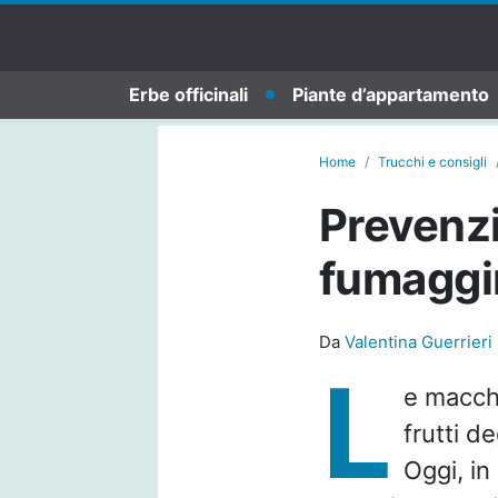
Erbe officinali
Piante d’appartamento
Home
Trucchi e consigli
Prevenzi
fumaggin
Da
Valentina Guerrieri
L
e macch
frutti d
Oggi, in