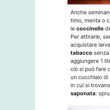
Anche seminando
timo, menta o ca
le
coccinelle
de
Per attirarle, s
acquistare larv
tabacco
senza a
aggiungere 1 li
ciò si può fare
un cucchiaio di
in cui si trova
saponata
: spr