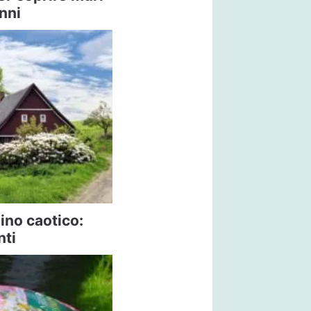
nni
ino caotico:
nti