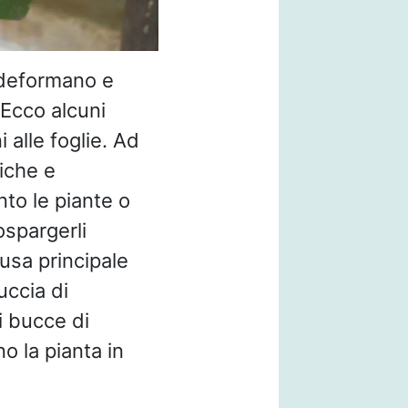
 deformano e
 Ecco alcuni
 alle foglie. Ad
tiche e
nto le piante o
ospargerli
usa principale
uccia di
vi bucce di
 la pianta in