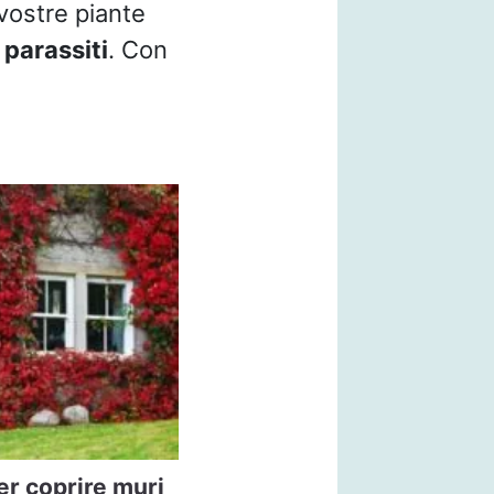
vostre piante
i
parassiti
. Con
er coprire muri