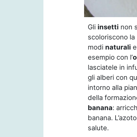
Gli
insetti
non s
scoloriscono la 
modi
naturali
ed
esempio con l’
o
lasciatele in in
gli alberi con q
intorno alla pia
della formazione
banana
: arricc
banana. L’azoto 
salute.