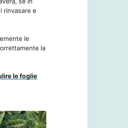
avera, se in
i rinvasare e
temente le
correttamente la
ire le foglie