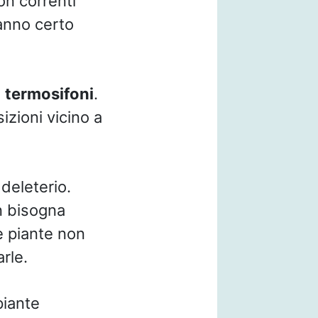
on correnti
fanno certo
i
termosifoni
.
zioni vicino a
deleterio.
n bisogna
e piante non
rle.
piante