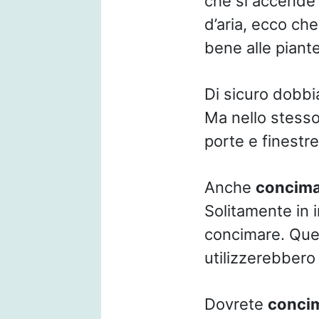
che si accende e
d’aria, ecco ch
bene alle piante
Di sicuro dobbi
Ma nello stesso
porte e finestre
Anche
concim
Solitamente in 
concimare. Ques
utilizzerebbero
Dovrete
concim