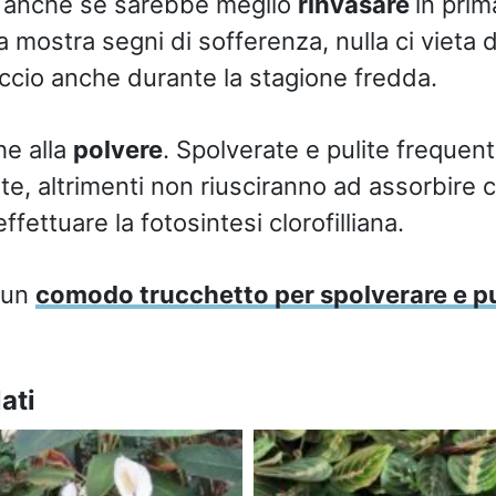
, anche se sarebbe meglio
rinvasare
in prim
a mostra segni di sofferenza, nulla ci vieta d
riccio anche durante la stagione fredda.
he alla
polvere
. Spolverate e pulite frequen
nte, altrimenti non riusciranno ad assorbire 
ffettuare la fotosintesi clorofilliana.
 un
comodo trucchetto per spolverare e pul
ati