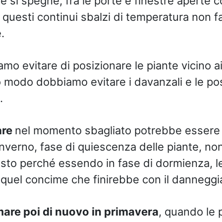
 si spegne, fra le porte e finestre aperte c
e questi continui sbalzi di temperatura non 
.
amo evitare di posizionare le piante vicino a
 modo dobbiamo evitare i davanzali e le posi
.
are
nel momento sbagliato potrebbe essere 
inverno, fase di quiescenza delle piante, no
to perché essendo in fase di dormienza, l
 quel concime che finirebbe con il danneggia
are poi di nuovo in primavera
, quando le 