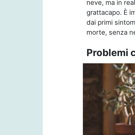
neve, ma in rea
grattacapo. È i
dai primi sintom
morte, senza n
Problemi c