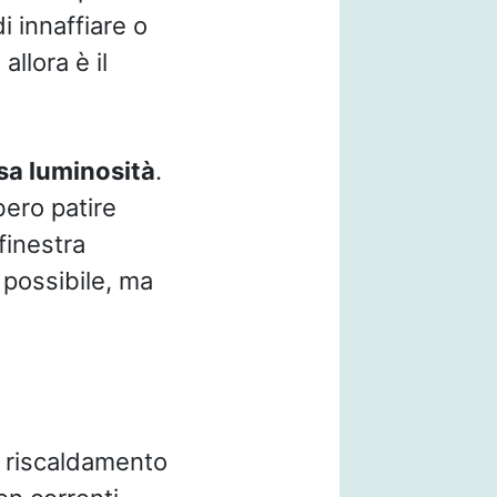
i innaffiare o
llora è il
sa luminosità
.
bero patire
finestra
 possibile, ma
il riscaldamento