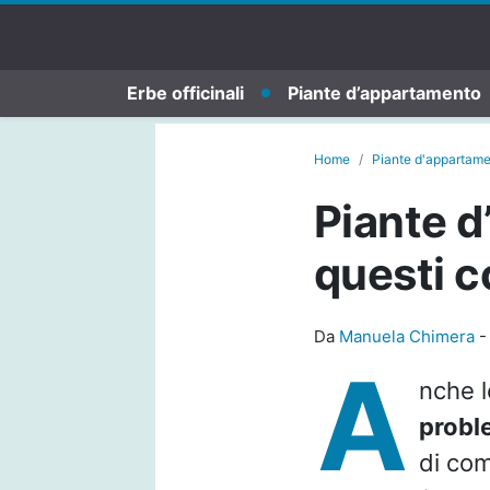
Erbe officinali
Piante d’appartamento
Home
Piante d'appartam
Piante d
questi c
Da
Manuela Chimera
A
nche 
probl
di com