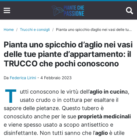
Home
Trucchi e consigli
Pianta uno spicchio d’aglio nei vasi delle tue piante d’appartamento: il TRUCCO che pochi conoscono
Pianta uno spicchio d’aglio nei vasi
delle tue piante d’appartamento: il
TRUCCO che pochi conoscono
Da
Federica Lirini
-
4 Febbraio 2023
T
utti conoscono le virtù dell’
aglio in cucin
a,
usato crudo o in cottura per esaltare il
sapore delle pietanze. Questo tubero è
conosciuto anche per le sue
proprietà medicinali
e viene spesso usato a scopo antisettico e
disinfettante. Non tutti sanno che l’
aglio
è utile