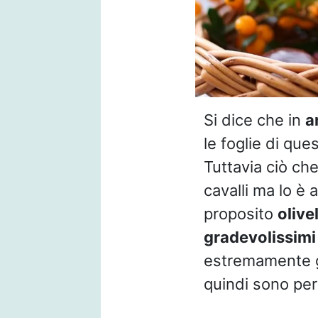
Si dice che in
a
le foglie di que
Tuttavia ciò ch
cavalli ma lo è 
proposito
olivel
gradevolissimi
estremamente gu
quindi sono perf