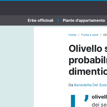
Erbe officinali
Piante d’appartamento
Home
Frutta e semi
Ol
Olivello
probabil
dimentic
Da
Benedetta Del Sole
L’
olivel
dei se