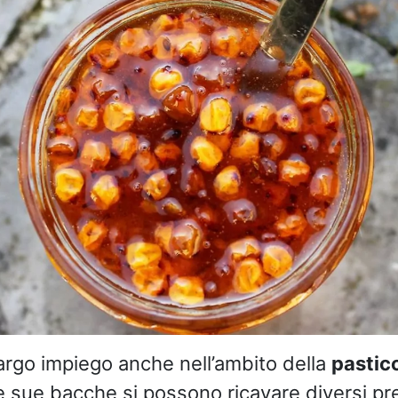
 largo impiego anche nell’ambito della
pastic
e sue bacche si possono ricavare diversi prep