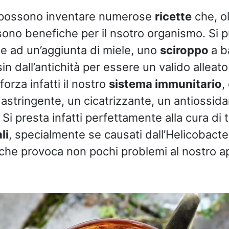
si possono inventare numerose
ricette
che, ol
, sono benefiche per il nsotro organismo. Si
ie ad un’aggiunta di miele, uno
sciroppo
a b
n dall’antichità per essere un valido alleato
forza infatti il nostro
sistema immunitario
,
 astringente, un cicatrizzante, un antiossid
Si presta infatti perfettamente alla cura di t
li
, specialmente se causati dall’Helicobacter
che provoca non pochi problemi al nostro a