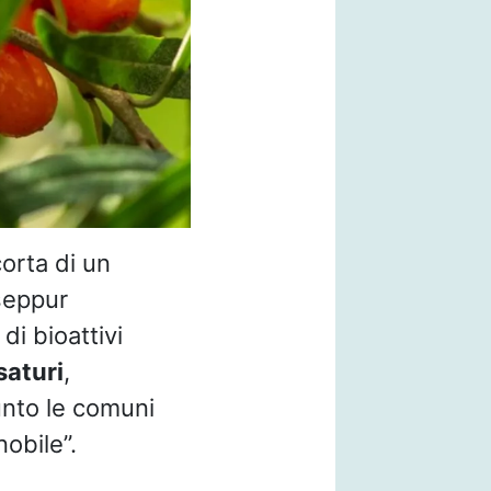
orta di un
 seppur
di bioattivi
saturi
,
unto le comuni
obile”.