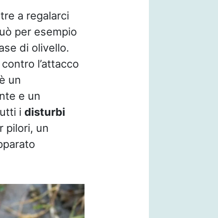
tre a regalarci
 può per esempio
ase di olivello.
 contro l’attacco
 è un
ante e un
utti i
disturbi
 pilori, un
pparato