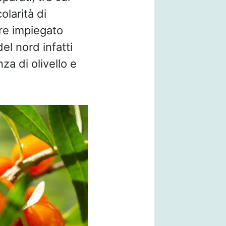
olarità di
ere impiegato
del nord infatti
a di olivello e