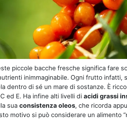
e piccole bacche fresche significa fare sc
nutrienti inimmaginabile. Ogni frutto infatti,
la dentro di sé un mare di sostanze. È ricco 
e
C ed E. Ha infine alti livelli di
acidi grassi in
lla sua
consistenza oleos
, che ricorda app
esto motivo si può considerare un alimento “n