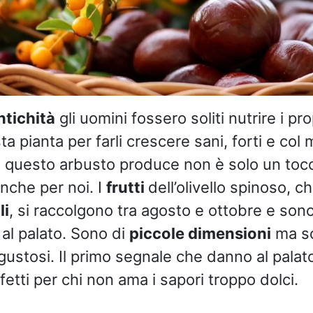
ntichità
gli uomini fossero soliti nutrire i pr
sta pianta per farli crescere sani, forti e col
e questo arbusto produce non è solo un toc
anche per noi. I
frutti
dell’olivello spinoso, ch
li
, si raccolgono tra agosto e ottobre e son
al palato. Sono di
piccole dimensioni
ma s
stosi. Il primo segnale che danno al palato 
etti per chi non ama i sapori troppo dolci.