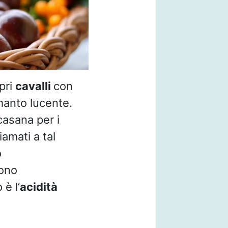
opri
cavalli
con
 manto lucente.
casana per i
iamati a tal
o
ono
è l’
acidità