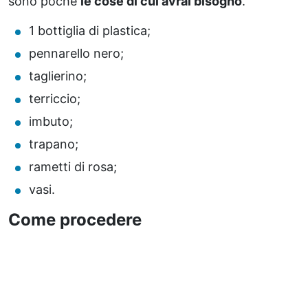
sono poche
le cose di cui avrai bisogno
.
1 bottiglia di plastica;
pennarello nero;
taglierino;
terriccio;
imbuto;
trapano;
rametti di rosa;
vasi.
Come procedere