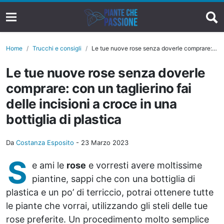
Home
Trucchi e consigli
Le tue nuove rose senza doverle comprare: con un taglierino fai delle incisioni a croce in una bottiglia di plastica
Le tue nuove rose senza doverle
comprare: con un taglierino fai
delle incisioni a croce in una
bottiglia di plastica
Da
Costanza Esposito
-
23 Marzo 2023
S
e ami le
rose
e vorresti avere moltissime
piantine, sappi che con una bottiglia di
plastica e un po’ di terriccio, potrai ottenere tutte
le piante che vorrai, utilizzando gli steli delle tue
rose preferite. Un procedimento molto semplice