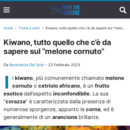
Home
Frutta e semi
Kiwano, tutto quello che c’è da sapere sul “melone cornuto”
Kiwano, tutto quello che c’è da
sapere sul “melone cornuto”
Da
Benedetta Del Sole
-
23 Febbraio 2023
I
l
kiwano
, più comunemente chiamato
melone
cornuto
o
cetriolo africano
, è un
frutto
esotico
dall’aspetto
inconfondibile
. La sua
“
corazza
” è caratterizzata dalla presenza di
numerose sporgenze, appunto le
corna
, ed è
generalmente di un
arancione
brillante.