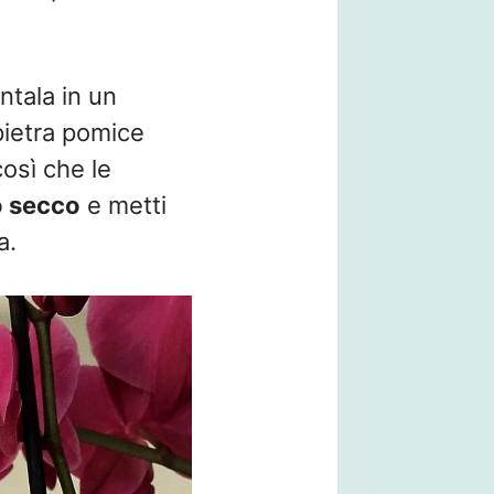
ntala in un
pietra pomice
osì che le
 secco
e metti
a.