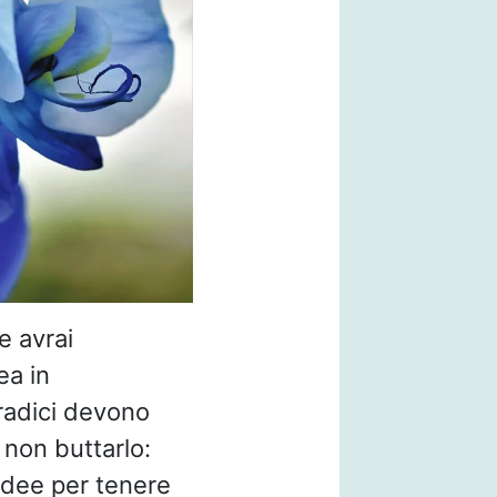
e avrai
ea in
 radici devono
 non buttarlo:
hidee per tenere