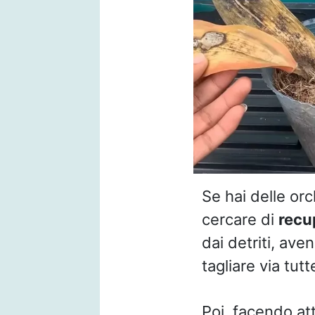
Se hai delle or
cercare di
recup
dai detriti, ave
tagliare via tut
Poi, facendo at