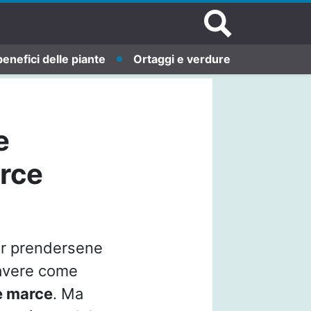
benefici delle piante
Ortaggi e verdure
e
rce
er prendersene
ò avere come
e marce
. Ma