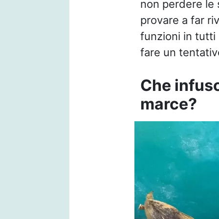
non perdere le 
provare a far ri
funzioni in tutt
fare un tentati
Che infuso
marce?