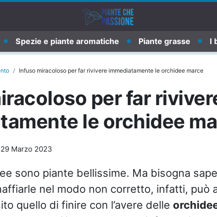
Spezie e piante aromatiche
Piante grasse
I 
ento
Infuso miracoloso per far rivivere immediatamente le orchidee marce
iracoloso per far riviver
tamente le orchidee ma
-
29 Marzo 2023
dee sono piante bellissime. Ma bisogna sap
naffiarle nel modo non corretto, infatti, pu
ito quello di finire con l’avere delle
orchide