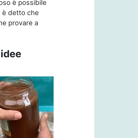
oso è possibile
n è detto che
ene provare a
hidee