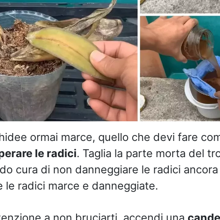
chidee ormai marce, quello che devi fare co
erare le radici
. Taglia la parte morta del tr
ndo cura di non danneggiare le radici ancora 
te le radici marce e danneggiate.
tenzione a non bruciarti, accendi una
cande