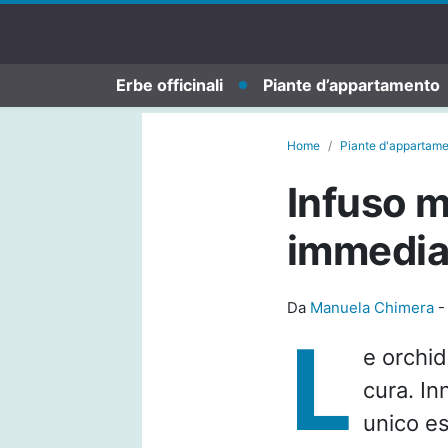
Erbe officinali
Piante d’appartamento
Home
Piante d'appartam
Infuso m
immedia
Da
Manuela Chimera
L
e orchi
cura. In
unico es