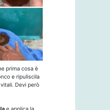
me prima cosa è
onco e ripuliscila
vitali. Devi però
la
e applica la