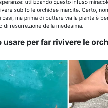
speranze: utilizzando questo infuso miracol
vivere subito le orchidee marcite. Certo, no
i i casi, ma prima di buttare via la pianta è b
vo di resurrezione della medesima.
 usare per far rivivere le orc