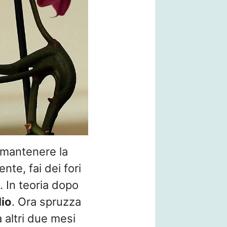
 mantenere la
nte, fai dei fori
a. In teoria dopo
io
. Ora spruzza
 altri due mesi