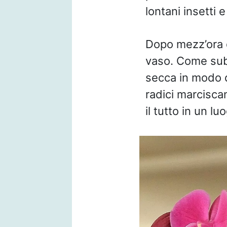
lontani insetti e
Dopo mezz’ora di
vaso. Come sub
secca in modo d
radici marciscan
il tutto in un l