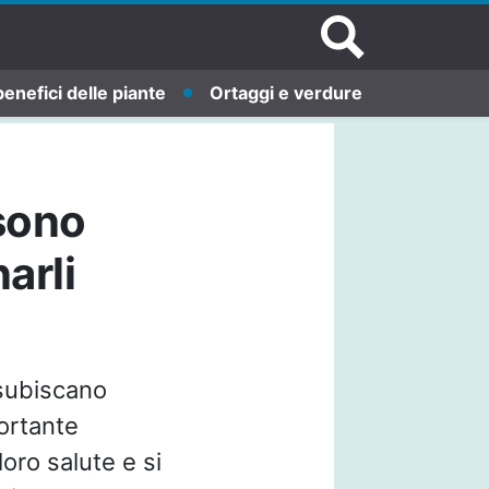
benefici delle piante
Ortaggi e verdure
ssono
arli
 subiscano
portante
loro salute e si