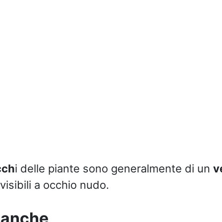
cch
i delle piante sono generalmente di un
v
isibili a occhio nudo.
ianche