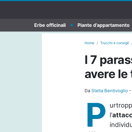
Erbe officinali
Piante d’appartamento
Home
Trucchi e consigli
I 7 para
avere le
Da
Stella Bentivoglio
P
urtropp
l’
attac
individ