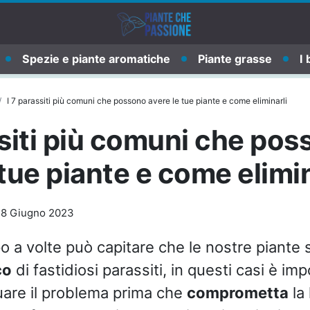
Spezie e piante aromatiche
Piante grasse
I 
I 7 parassiti più comuni che possono avere le tue piante e come eliminarli
ssiti più comuni che po
 tue piante e come elimin
-
8 Giugno 2023
o a volte può capitare che le nostre piante
co
di fastidiosi parassiti, in questi casi è im
uare il problema prima che
comprometta
la 