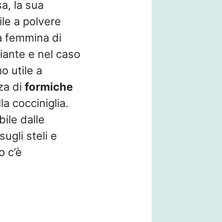
sa, la sua
ile a polvere
La femmina di
 piante e nel caso
o utile a
za di
formiche
a cocciniglia.
ile dalle
ugli steli e
o c’è