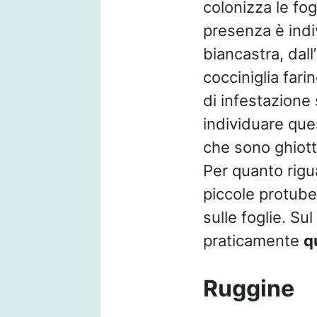
colonizza le fog
presenza è indiv
biancastra, dall
cocciniglia farin
di infestazione 
individuare que
che sono ghiott
Per quanto rigua
piccole protuber
sulle foglie. S
praticamente
q
Ruggine