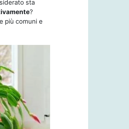
siderato sta
tivamente
?
te più comuni e