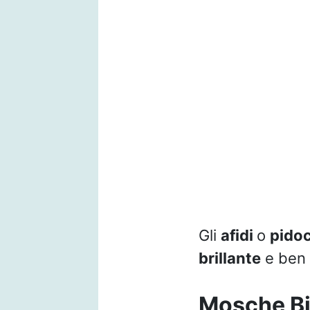
Gli
afidi
o
pido
brillante
e ben v
Mosche B