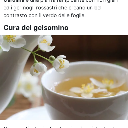
ed i germogli rossastri che creano un bel
contrasto con il verdo delle foglie.
Cura del gelsomino