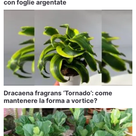
con foglie argentate
Dracaena fragrans ‘Tornado’: come
mantenere la forma a vortice?