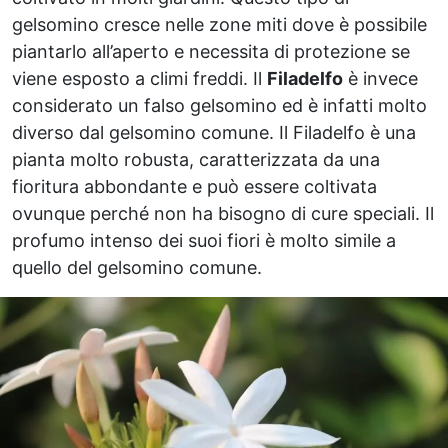
gelsomino cresce nelle zone miti dove è possibile
piantarlo all’aperto e necessita di protezione se
viene esposto a climi freddi. Il
Filadelfo
è invece
considerato un falso gelsomino ed è infatti molto
diverso dal gelsomino comune. Il Filadelfo è una
pianta molto robusta, caratterizzata da una
fioritura abbondante e può essere coltivata
ovunque perché non ha bisogno di cure speciali. Il
profumo intenso dei suoi fiori è molto simile a
quello del gelsomino comune.