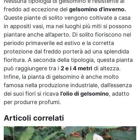
Nessuna tipologia di gelsomino è resistente al
freddo ad eccezione del
gelsomino d’inverno.
Queste piante di solito vengono coltivate a casa
in appositi vasi, ma nei luoghi più miti si possono
piantare anche all’aperto. Di solito fioriscono nel
periodo primaverile ed estivo e la corretta
protezione dal freddo porterà ad una splendida
fioritura. A seconda della tipologia, questa pianta
può raggiungere tra i
2 e i 4 metri
di altezza.
Infine, la pianta di gelsomino è anche molto
famosa nella produzione industriale, dall’essenza
dei suoi fiori si ricava
l’olio di gelsomino
, adatto
per produrre profumi.
Articoli correlati