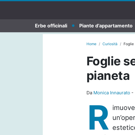
Erbe officinali
Piante d’appartamento
Home
Curiosità
Foglie 
Foglie s
pianeta
Da
Monica Innaurato
-
R
imuove
un’ope
estetic