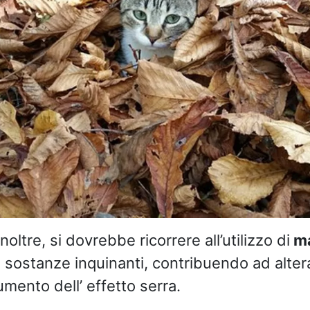
noltre, si dovrebbe ricorrere all’utilizzo di
ma
sostanze inquinanti, contribuendo ad altera
ento dell’ effetto serra.