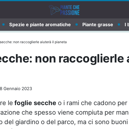
Spezie e piante aromatiche
Piante grasse
I 
secche: non raccoglierle aiuterà il pianeta
ecche: non raccoglierle a
8 Gennaio 2023
re le
foglie
secche
o i rami che cadono per 
razione che spesso viene compiuta per mant
o del giardino o del parco, ma ci sono buoni 