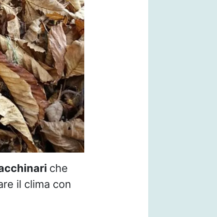
cchinari
che
re il clima con