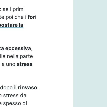
 se i primi
te poi che i
fori
postare la
ta eccessiva
,
le nella parte
e a uno
stress
 dopo il
rinvaso
.
o stress da
ta spesso di