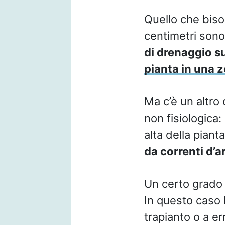
Quello che bisog
centimetri sono 
di drenaggio s
pianta in una 
Ma c’è un altro 
non fisiologica:
alta della pian
da correnti d’a
Un certo grado d
In questo caso 
trapianto o a er