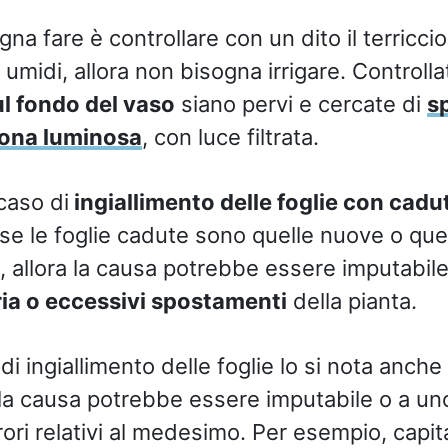
na fare è controllare con un dito il terriccio:
umidi, allora non bisogna irrigare. Controlla
ul fondo del vaso
siano pervi e cercate di
s
zona luminosa
, con luce filtrata.
caso di
ingiallimento delle foglie con cadu
 se le foglie cadute sono quelle nuove o quel
ta, allora la causa potrebbe essere imputabil
ria o eccessivi spostamenti
della pianta.
i ingiallimento delle foglie lo si nota anche
la causa potrebbe essere imputabile o a un
rori relativi al medesimo. Per esempio, capi