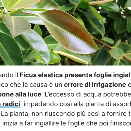
ndo il
Ficus elastica presenta foglie ingia
cco che la causa è un
errore di irrigazione
c
ione alla luce
. L’eccesso di acqua potrebb
 radici
, impedendo così alla pianta di assorb
La pianta, non riuscendo più così a fornire tal
inizia a far ingiallire le foglie che poi finis