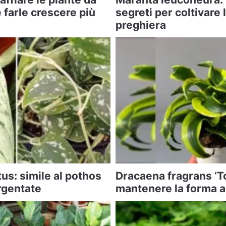
farle crescere più
segreti per coltivare 
preghiera
us: simile al pothos
Dracaena fragrans ‘T
rgentate
mantenere la forma a