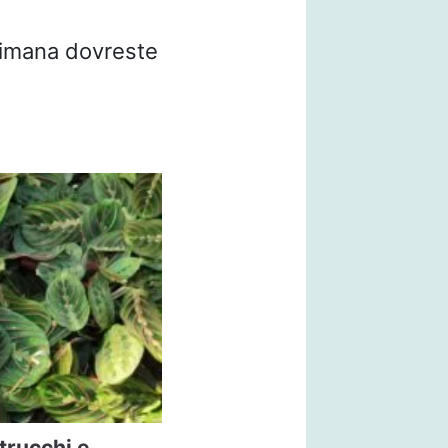
ttimana dovreste
trucchi e