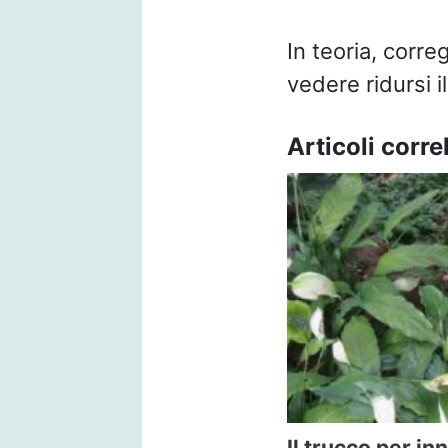
In teoria, corre
vedere ridursi i
Articoli correl
Il trucco per in