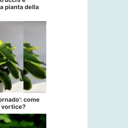
la pianta della
ornado’: come
 vortice?