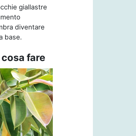
cchie giallastre
limento
mbra diventare
a base.
 cosa fare