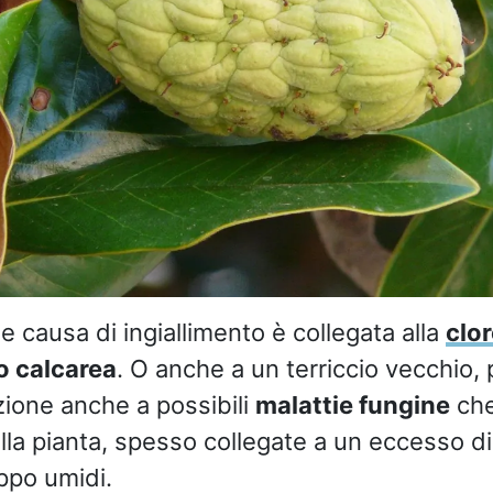
le causa di ingiallimento è collegata alla
clor
o calcarea
. O anche a un terriccio vecchio, 
zione anche a possibili
malattie fungine
che
lla pianta, spesso collegate a un eccesso di
ppo umidi.