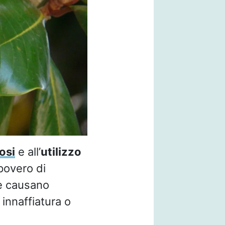
osi
e all’
utilizzo
povero di
 causano
 innaffiatura o