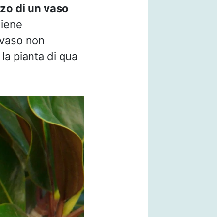
zzo di un vaso
tiene
nvaso non
a pianta di qua