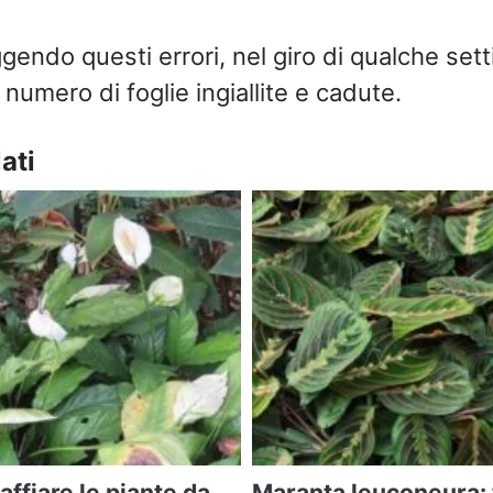
ggendo questi errori, nel giro di qualche se
l numero di foglie ingiallite e cadute.
ati
naffiare le piante da
Maranta leuconeura: 