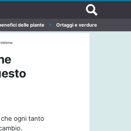
benefici delle piante
Ortaggi e verdure
problema
che
uesto
 che ogni tanto
icambio.