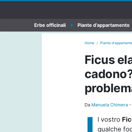
Erbe officinali
Piante d’appartamento
Home
Piante d'appartam
Ficus el
cadono? 
problem
Da
Manuela Chimera
I
l vostro
Fic
qualche fogl