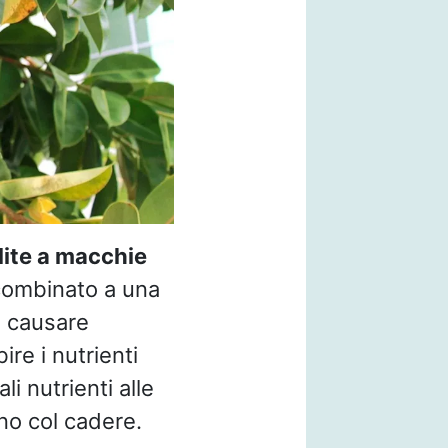
llite a macchie
ombinato a una
e causare
ire i nutrienti
i nutrienti alle
cono col cadere.