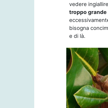
vedere ingiallire
troppo grande 
eccessivamente 
bisogna concima
e di là.