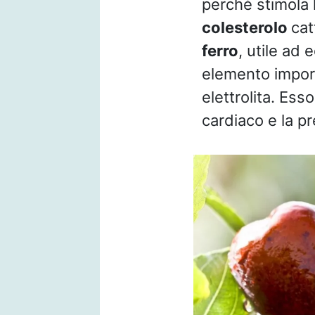
perché stimola l
colesterolo
cat
ferro
, utile ad 
elemento import
elettrolita. Ess
cardiaco e la pr