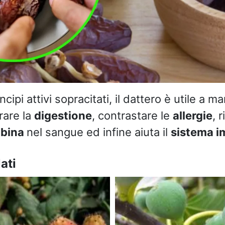
rincipi attivi sopracitati, il dattero è utile a m
orare la
digestione
, contrastare le
allergie
, r
bina
nel sangue ed infine aiuta il
sistema i
ati