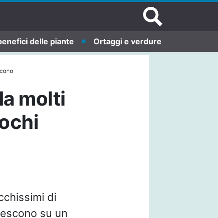
benefici delle piante
Ortaggi e verdure
scono
a molti
pochi
icchissimi di
crescono su un