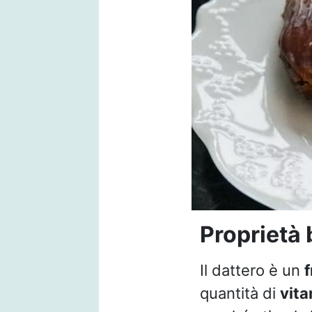
Proprietà 
Il dattero è un
f
quantità di
vit