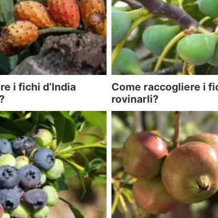
 i fichi d’India
Come raccogliere i fi
?
rovinarli?