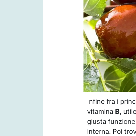
Infine fra i prin
vitamina
B
, util
giusta funzione
interna. Poi tro