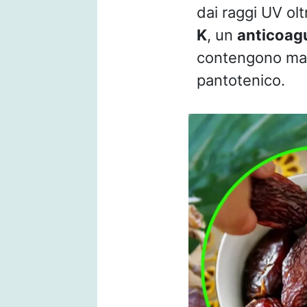
dai raggi UV oltr
K
, un
anticoag
contengono magn
pantotenico.