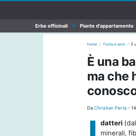
Erbe officinali
Piante d’appartamento
Home
Frutta e semi
È 
È una ba
ma che h
conosc
Da
Christian Perta
-
14
I
datteri
(dal
minerali, f