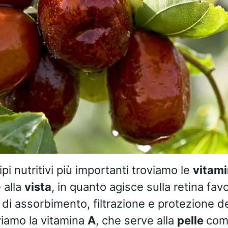
cipi nutritivi più importanti troviamo le
vitam
e alla
vista
, in quanto agisce sulla retina fa
 di assorbimento, filtrazione e protezione 
viamo la vitamina
A
, che serve alla
pelle
com