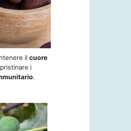
antenere il
cuore
ipristinare i
mmunitario
.