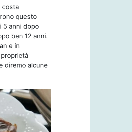
a costa
tarono questo
ai 5 anni dopo
po ben 12 anni.
an e in
 proprietà
ne diremo alcune