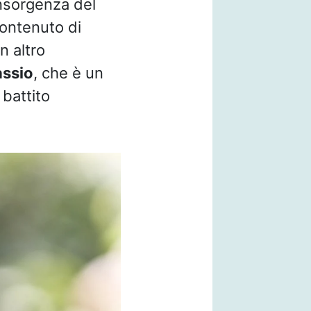
insorgenza del
contenuto di
n altro
assio
, che è un
 battito