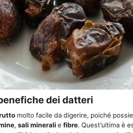
benefiche dei datteri
rutto
molto facile da digerire, poiché possi
amine
,
sali minerali
e
fibre
. Quest’ultima è e