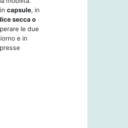
la mobilità.
 in
capsule
, in
dice secca o
uperare le due
iorno e in
mpresse