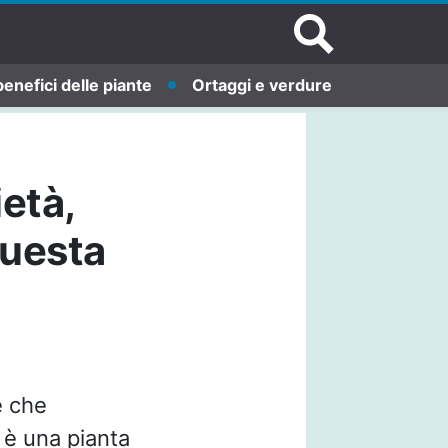
benefici delle piante
Ortaggi e verdure
ietà,
questa
e che
 è una pianta