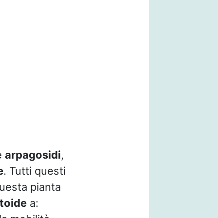
e
arpagosidi
,
e
. Tutti questi
questa pianta
toide
a: