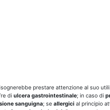
bisognerebbe prestare attenzione al suo util
fre di
ulcera gastrointestinale
; in caso di
p
sione sanguigna
; se
allergici
al principio at