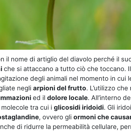
 il nome di artiglio del diavolo perché il su
ni
che si attaccano a tutto ciò che toccano. 
agitazione degli animali nel momento in cui 
liate negli
arpioni del frutto
. L’utilizzo che
iammazioni
ed il
dolore locale
. All’interno de
 molecole tra cui i
glicosidi iridoidi
. Gli irid
ostaglandine
, ovvero gli
ormoni che causan
nche di ridurre la permeabilità cellulare, pe