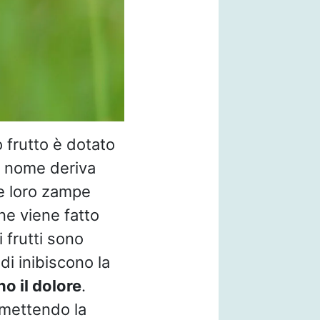
o frutto è dotato
Il nome deriva
le loro zampe
 ne viene fatto
i frutti sono
oidi inibiscono la
o il dolore
.
rmettendo la