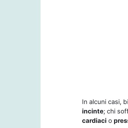
In alcuni casi, 
incinte
; chi sof
cardiaci
o
pres