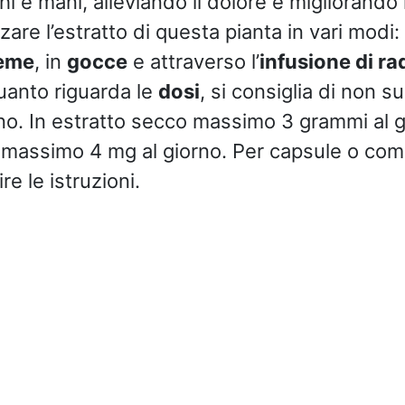
hi e mani, alleviando il dolore e migliorando 
are l’estratto di questa pianta in vari modi:
eme
, in
gocce
e attraverso l’
infusione di ra
quanto riguarda le
dosi
, si consiglia di non s
rno. In estratto secco massimo 3 grammi al g
o massimo 4 mg al giorno. Per capsule o co
e le istruzioni.