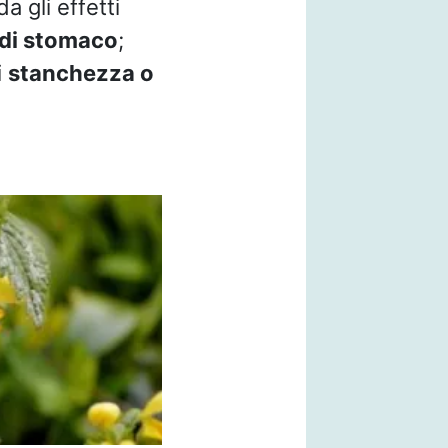
a gli effetti
 di stomaco
;
i
stanchezza o