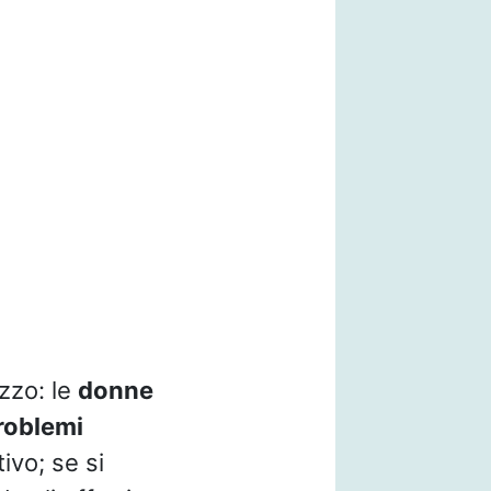
izzo: le
donne
roblemi
tivo; se si