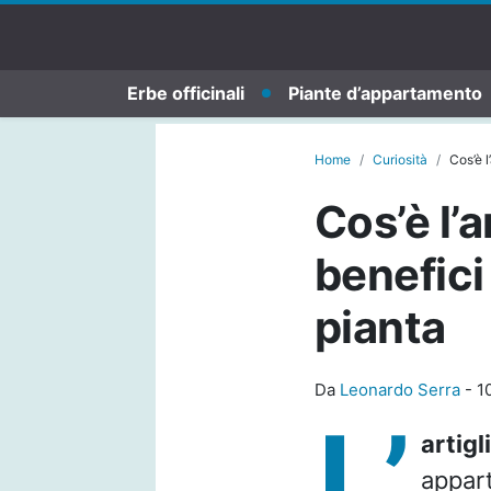
Erbe officinali
Piante d’appartamento
Home
Curiosità
Cos’è l
Cos’è l’a
benefici
pianta
Da
Leonardo Serra
-
1
L’
artigl
appart