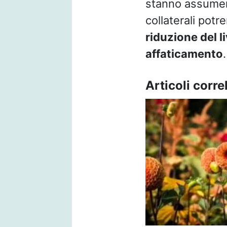
stanno assum
collaterali pot
riduzione del l
affaticamento
.
Articoli correl