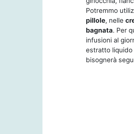
ginocchia, fianc
Potremmo utilizz
pillole
, nelle
cr
bagnata
. Per 
infusioni al gio
estratto liquid
bisognerà seguir