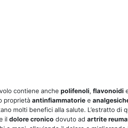
iavolo contiene anche
polifenoli
,
flavonoidi
 proprietà
antinfiammatorie
e
analgesich
no molti benefici alla salute. L’estratto di 
e il
dolore cronico
dovuto ad
artrite reuma