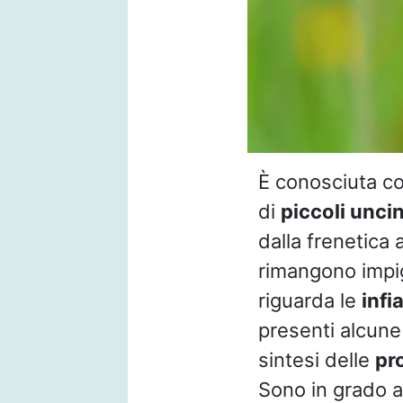
È conosciuta con
di
piccoli unci
dalla frenetica 
rimangono impig
riguarda le
inf
presenti alcune
sintesi delle
pr
Sono in grado a