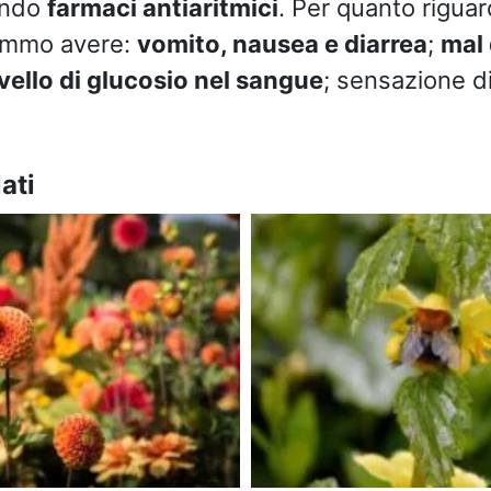
endo
farmaci antiaritmici
. Per quanto riguard
remmo avere:
vomito, nausea e diarrea
;
mal
ivello di glucosio nel sangue
; sensazione d
ati