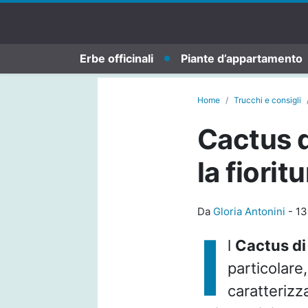
Erbe officinali
Piante d’appartamento
Home
Trucchi e consigli
Cactus d
la fiori
Da
Gloria Antonini
-
13
I
l
Cactus di
particolare
caratterizz