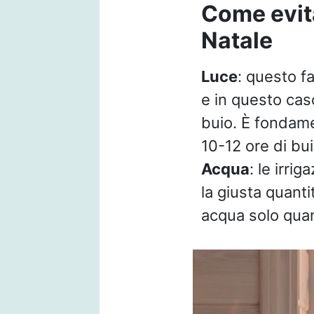
Come evita
Natale
Luce
: questo fa
e in questo cas
buio. È fondamen
10-12 ore di bui
Acqua
: le irri
la giusta quanti
acqua solo quan