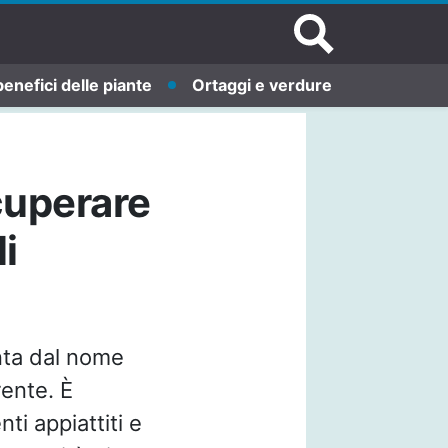
benefici delle piante
Ortaggi e verdure
cuperare
i
nta dal nome
rente. È
ti appiattiti e