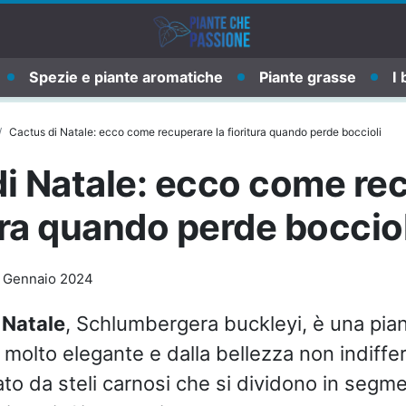
Spezie e piante aromatiche
Piante grasse
I 
Cactus di Natale: ecco come recuperare la fioritura quando perde boccioli
i Natale: ecco come re
tura quando perde bocciol
 Gennaio 2024
 Natale
, Schlumbergera buckleyi, è una pia
, molto elegante e dalla bellezza non indiffe
ato da steli carnosi che si dividono in segmen