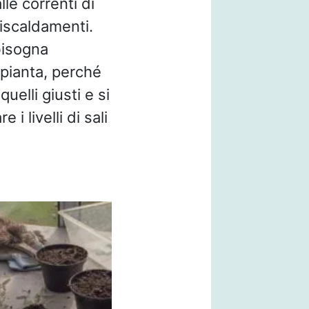
le correnti di
riscaldamenti.
bisogna
a pianta, perché
uelli giusti e si
i livelli di sali