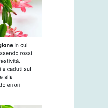
gione
in cui
 essendo rossi
estività.
 e caduti sul
 alla
o errori