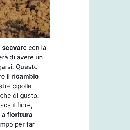
r
scavare
con la
erà di avere un
garsi. Questo
e il
ricambio
tre cipolle
che di gusto.
a il fiore,
 la
fioritura
empo per far