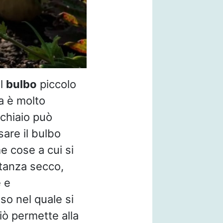
il
bulbo
piccolo
la è molto
chiaio può
sare il bulbo
e cose a cui si
stanza secco,
 e
so nel quale si
Ciò permette alla