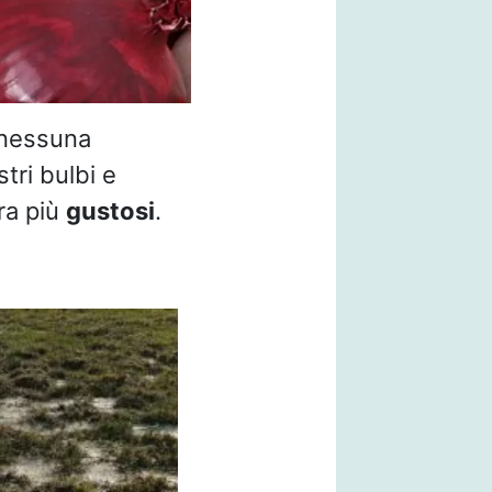
 nessuna
tri bulbi e
ra più
gustosi
.