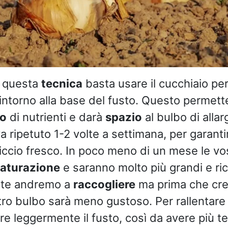
i questa
tecnica
basta usare il cucchiaio pe
intorno alla base del fusto. Questo permett
co
di nutrienti e darà
spazio
al bulbo di allar
 ripetuto 1-2 volte a settimana, per garantir
riccio fresco. In poco meno di un mese le vos
aturazione
e saranno molto più grandi e ric
te andremo a
raccogliere
ma prima che cresc
stro bulbo sarà meno gustoso. Per rallentare
e leggermente il fusto, così da avere più t