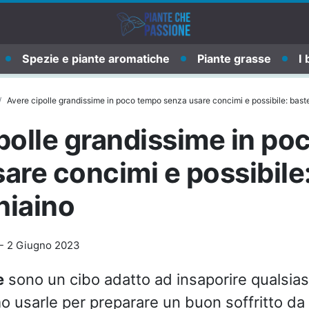
Spezie e piante aromatiche
Piante grasse
I 
Avere cipolle grandissime in poco tempo senza usare concimi e possibile: bast
polle grandissime in p
are concimi e possibile
hiaino
-
2 Giugno 2023
e
sono un cibo adatto ad insaporire qualsiasi 
 usarle per preparare un buon soffritto da