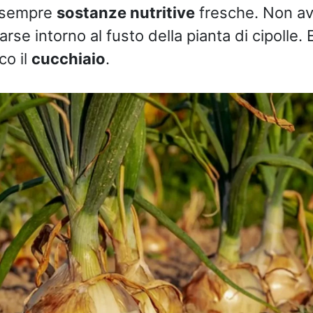
e sempre
sostanze nutritive
fresche. Non a
arse intorno al fusto della pianta di cipolle. 
co il
cucchiaio
.