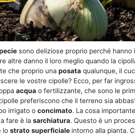
pecie
sono deliziose proprio perché hanno 
e altre danno il loro meglio quando la cipol
te che proprio una
posata
qualunque, il cuc
escere le vostre cipolle? Ecco, per far ingros
roppa
acqua
o fertilizzante, che sono le prim
 cipolle preferiscono che il terreno sia abba
po irrigato o
concimato
. La cosa importante
a fare è la
sarchiatura
. Questo è un proces
e lo
strato superficiale
intorno alla pianta. 