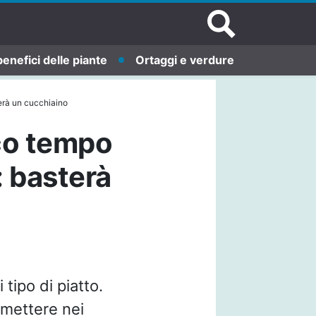
benefici delle piante
Ortaggi e verdure
erà un cucchiaino
oco tempo
: basterà
tipo di piatto.
 mettere nei