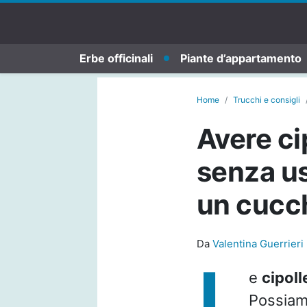
Erbe officinali
Piante d’appartamento
Home
Trucchi e consigli
Avere ci
senza us
un cucc
Da
Valentina Guerrieri
L
e
cipoll
Possiamo