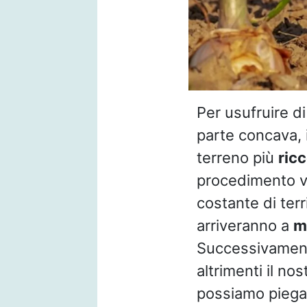
Per usufruire d
parte concava, 
terreno più
ric
procedimento va
costante di ter
arriveranno a
m
Successivamen
altrimenti il no
possiamo piegar