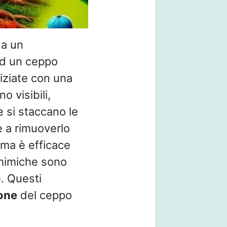
 a un
ad un ceppo
niziate con una
o visibili,
 si staccano le
e a rimuoverlo
 ma è efficace
chimiche sono
o
. Questi
one
del ceppo