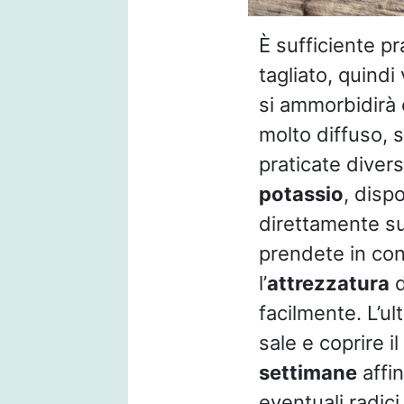
È sufficiente pr
tagliato, quindi
si ammorbidirà
molto diffuso, s
praticate divers
potassio
, disp
direttamente su
prendete in con
l’
attrezzatura
d
facilmente. L’u
sale e coprire 
settimane
affin
eventuali radici