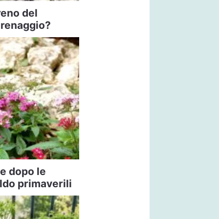
reno del
drenaggio?
te dopo le
ldo primaverili