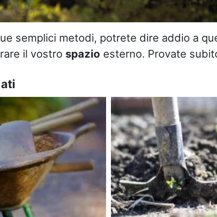
ue semplici metodi, potrete dire addio a quel
are il vostro
spazio
esterno. Provate subit
ati