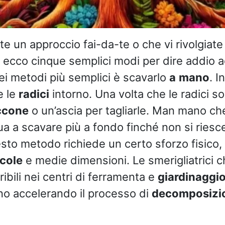
te un approccio fai-da-te o che vi rivolgiate
, ecco cinque semplici modi per dire addio 
ei metodi più semplici è scavarlo
a
mano
. I
e le
radici
intorno. Una volta che le radici son
ccone
o un’ascia per tagliarle. Man mano che
nua a scavare più a fondo finché non si riesc
sto metodo richiede un certo sforzo fisico,
cole
e medie dimensioni. Le smerigliatrici 
ibili nei centri di ferramenta e
giardinaggi
no accelerando il processo di
decomposizi