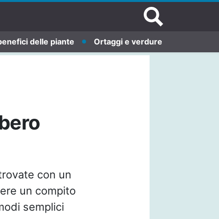
benefici delle piante
Ortaggi e verdure
lbero
trovate con un
ere un compito
modi semplici