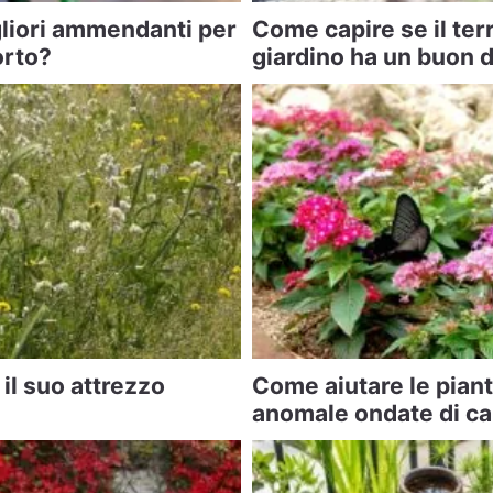
gliori ammendanti per
Come capire se il ter
’orto?
giardino ha un buon 
il suo attrezzo
Come aiutare le pian
anomale ondate di ca