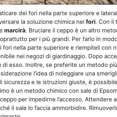
aticare dei fori nella parte superiore e latera
 versare la soluzione chimica nei
fori
. Con il
 e
marcirà
. Bruciare il ceppo è un altro met
oprattutto per i più grandi. Per farlo in modo
i fori nella parte superiore e riempiteli con n
onibile nei negozi di giardinaggio. Dopo ac
 di esso. Inoltre, se preferite un metodo più
siderazione l’idea di noleggiare una smerigl
i sicurezza e le istruzioni giuste, è possibi
ltimo è un metodo chimico con sale di Epsom.
il ceppo per impedirne l’accesso. Attendere 
ché il sale lo faccia ammorbidire. Rimuoverl
 rimaste.