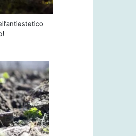
l’antiestetico
o!