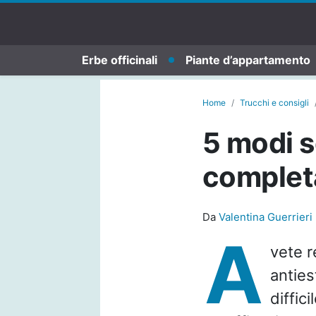
Erbe officinali
Piante d’appartamento
Home
Trucchi e consigli
5 modi s
complet
Da
Valentina Guerrieri
A
vete r
anties
diffic