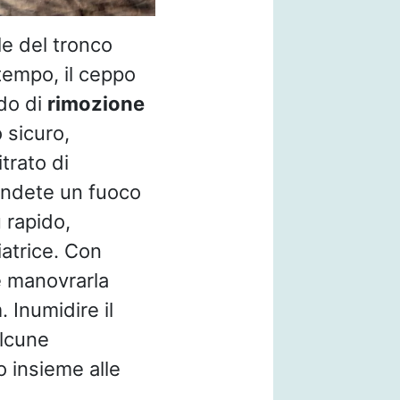
le del tronco
 tempo, il ceppo
odo di
rimozione
 sicuro,
itrato di
cendete un fuoco
 rapido,
iatrice. Con
le manovrarla
 Inumidire il
alcune
o insieme alle