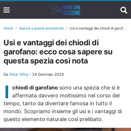
Home
Spezie e piante aromatiche
Usi e vantaggi dei chiodi di garofano: ecco cosa sapere su questa spezia così nota
Usi e vantaggi dei chiodi di
garofano: ecco cosa sapere su
questa spezia così nota
Da
Alice Oliva
-
24 Gennaio 2024
I
chiodi di garofano
sono una spezia che si è
affermata davvero moltissimo nel corso del
tempo, tanto da diventare famosa in tutto il
mondo. Scopriamo insieme gli usi e i vantaggi di
questo elemento naturale così prelibato.