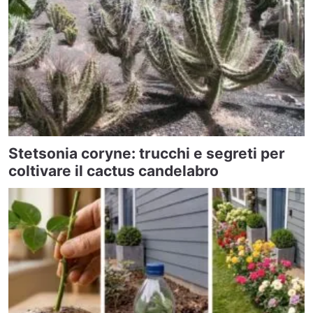
Stetsonia coryne: trucchi e segreti per
coltivare il cactus candelabro