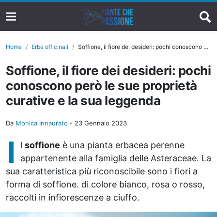
Home
Erbe officinali
Soffione, il fiore dei desideri: pochi conoscono però le sue proprietà curative e la sua leggenda
Soffione, il fiore dei desideri: pochi
conoscono però le sue proprietà
curative e la sua leggenda
Da
Monica Innaurato
-
23 Gennaio 2023
I
l
soffione
è una pianta erbacea perenne
appartenente alla famiglia delle Asteraceae. La
sua caratteristica più riconoscibile sono i fiori a
forma di soffione. di colore bianco, rosa o rosso,
raccolti in infiorescenze a ciuffo.