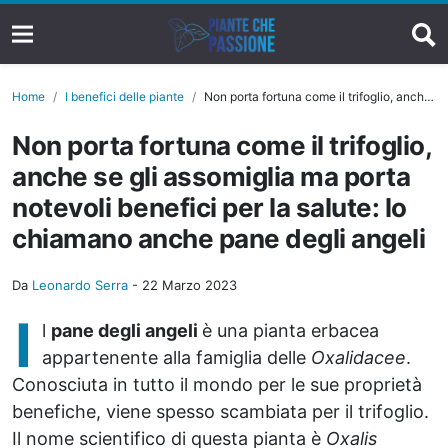
Home
I benefici delle piante
Non porta fortuna come il trifoglio, anche se gli assomiglia ma porta notevoli benefici per la salute: lo chiamano anche pane degli angeli
Non porta fortuna come il trifoglio,
anche se gli assomiglia ma porta
notevoli benefici per la salute: lo
chiamano anche pane degli angeli
Da
Leonardo Serra
-
22 Marzo 2023
I
l
pane degli angeli
è una pianta erbacea
appartenente alla famiglia delle
Oxalidacee
.
Conosciuta in tutto il mondo per le sue proprietà
benefiche, viene spesso scambiata per il trifoglio.
Il nome scientifico di questa pianta è
Oxalis