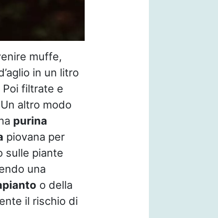
enire muffe,
aglio in un litro
Poi filtrate e
. Un altro modo
una
purina
a
piovana per
o sulle piante
gendo una
apianto
o della
te il rischio di