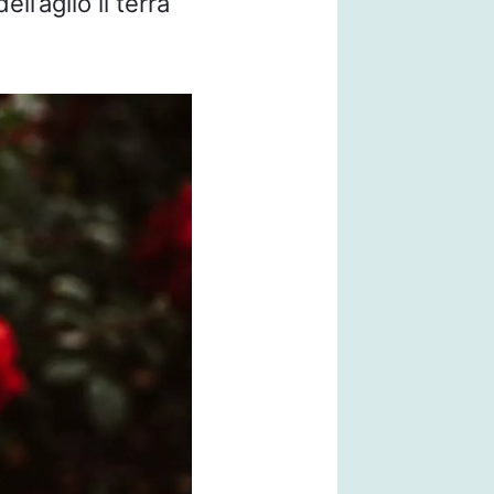
ell’aglio li terrà