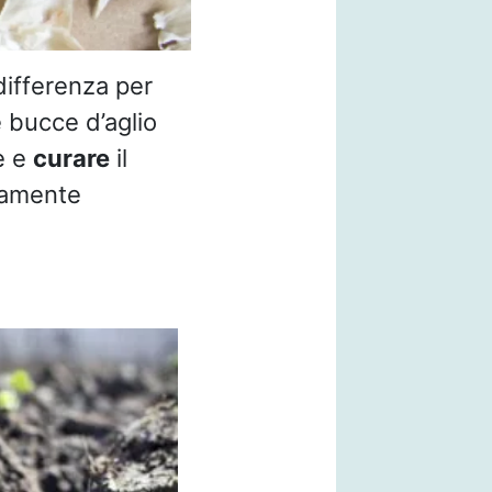
differenza per
e bucce d’aglio
e e
curare
il
tamente