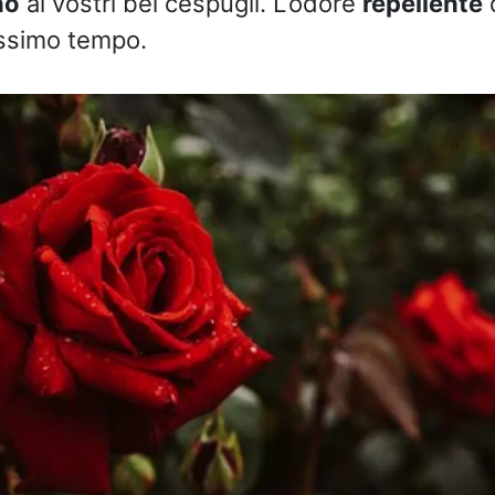
no
ai vostri bei cespugli. L’odore
repellente
d
issimo tempo.