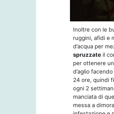
Inoltre con le 
ruggini, afidi e
d’acqua per mezz
spruzzate
il c
per ottenere un
d’aglio facendo
24 ore, quindi f
ogni 2 settiman
manciata di que
messa a dimora d
infestazione e 