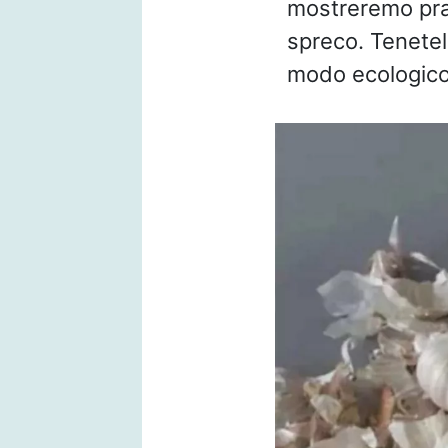
mostreremo prati
spreco. Tenetele
modo ecologico