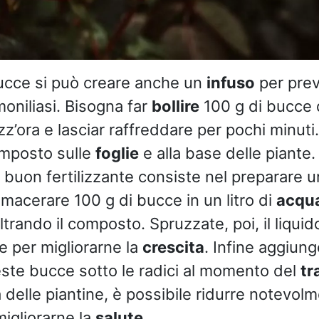
bucce si può creare anche un
infuso
per prev
 moniliasi. Bisogna far
bollire
100 g di bucce d’
’ora e lasciar raffreddare per pochi minuti. 
omposto sulle
foglie
e alla base delle piante
 buon fertilizzante consiste nel preparare 
 macerare 100 g di bucce in un litro di
acqu
iltrando il composto. Spruzzate, poi, il liquid
e per migliorarne la
crescita
. Infine aggiun
ste bucce sotto le radici al momento del
tr
elle piantine, è possibile ridurre notevolmen
migliorarne la
salute
.