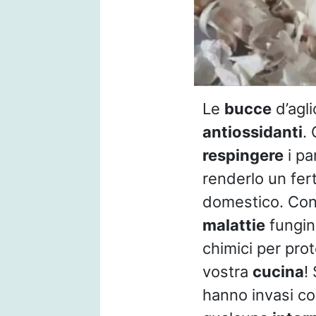
Le
bucce
d’agli
antiossidanti
.
respingere
i pa
renderlo un fer
domestico. Con 
malattie
fungine
chimici per prot
vostra
cucina
!
hanno invasi co