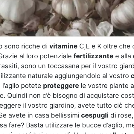
o sono ricche di
vitamine
C,E e K oltre che 
 Grazie al loro potenziale
fertilizzante
e alla 
rassiti, sono un toccasana per il vostro giar
tilizzante naturale aggiungendolo al vostro
l’aglio potete
proteggere
le vostre piante 
. Quindi non c’è bisogno di acquistare cost
eggere il vostro giardino, avete tutto ciò che
 Se avete in casa bellissimi
cespugli
di rose,
sa fare? Basta utilizzare le bucce d’aglio, 