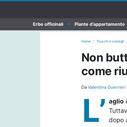
Erbe officinali
Piante d’appartamento
Home
Trucchi e consigli
Non butt
come riu
Da
Valentina Guerrieri
L’
aglio
è
Tuttav
dopo a