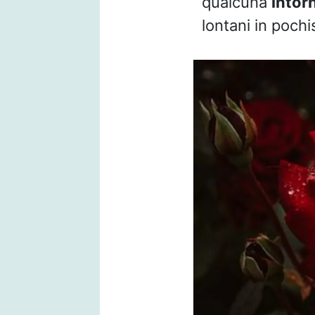
qualcuna
intor
lontani in poch