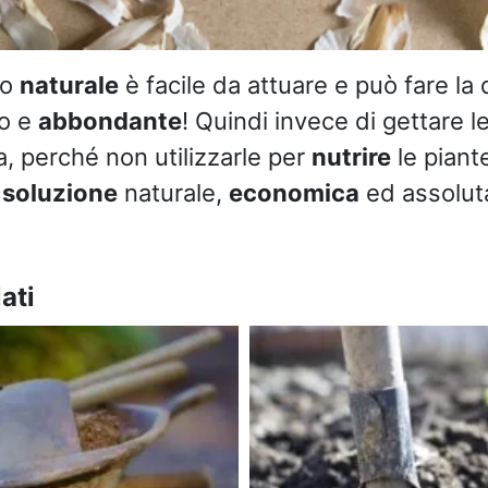
io
naturale
è facile da attuare e può fare la 
no e
abbondante
! Quindi invece di gettare l
a, perché non utilizzarle per
nutrire
le piant
a
soluzione
naturale,
economica
ed assolu
ati