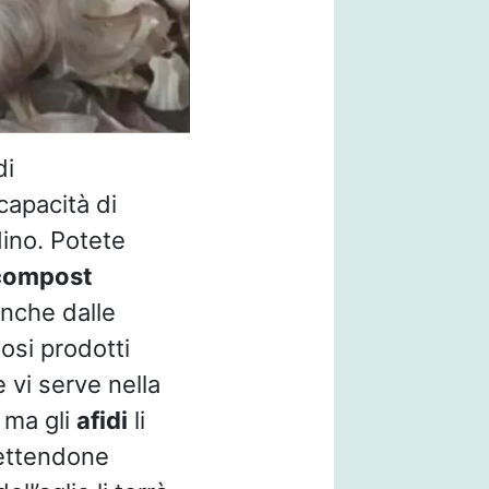
di
capacità di
dino. Potete
compost
anche dalle
osi prodotti
 vi serve nella
 ma gli
afidi
li
mettendone