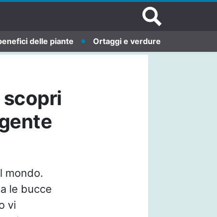
benefici delle piante
Ortaggi e verdure
 scopri
igente
el mondo.
ia le bucce
o vi