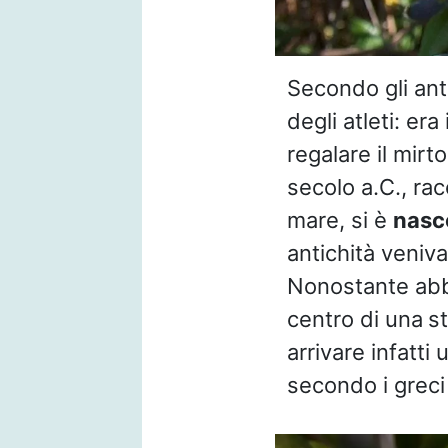
Secondo gli ant
degli atleti: era
regalare il mir
secolo a.C., ra
mare, si è
nasc
antichità veniv
Nonostante abbia
centro di una
st
arrivare infatt
secondo i greci