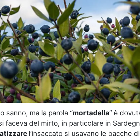
lo sanno, ma la parola “
mortadella
” è dovuta
i faceva del mirto, in particolare in Sardegna
atizzare
l’insaccato si usavano le bacche di