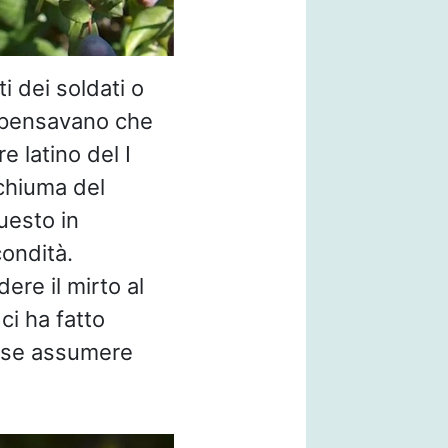
i dei soldati o
pensavano che
re latino del I
schiuma del
uesto in
condità.
ere il mirto al
ci ha fatto
esse assumere