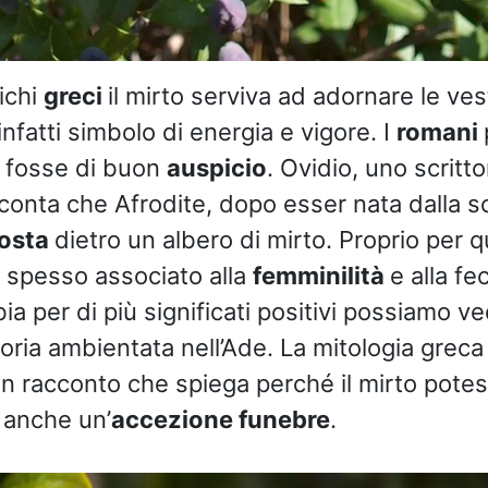
ichi
greci
il mirto serviva ad adornare le vest
 infatti simbolo di energia e vigore. I
romani
to fosse di buon
auspicio
. Ovidio, uno scritto
cconta che Afrodite, dopo esser nata dalla 
osta
dietro un albero di mirto. Proprio per q
a spesso associato alla
femminilità
e alla fe
 per di più significati positivi possiamo ved
oria ambientata nell’Ade. La mitologia greca 
i un racconto che spiega perché il mirto pot
 anche un’
accezione funebre
.