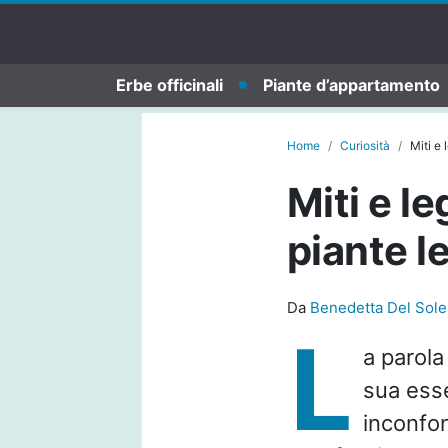
Erbe officinali
Piante d’appartamento
Home
Curiosità
Miti e
Miti e l
piante l
Da
Benedetta Del Sole
L
a parol
sua esse
inconfon