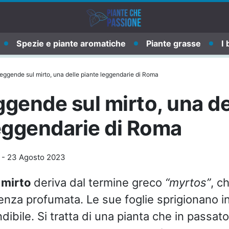
Spezie e piante aromatiche
Piante grasse
I 
 leggende sul mirto, una delle piante leggendarie di Roma
eggende sul mirto, una de
eggendarie di Roma
-
23 Agosto 2023
a
mirto
deriva dal termine greco
“myrtos”
, c
nza profumata. Le sue foglie sprigionano in
dibile. Si tratta di una pianta che in passat