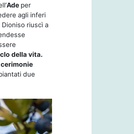
ll’
Ade
per
dere agli inferi
 Dioniso riuscì a
rendesse
ssere
clo della vita.
e
cerimonie
piantati due