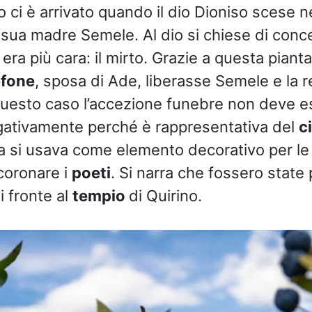
ci è arrivato quando il dio Dioniso scese ne
a sua madre Semele. Al dio si chiese di conce
i era più cara: il mirto. Grazie a questa pianta
efone
, sposa di Ade, liberasse Semele e la 
 questo caso l’accezione funebre non deve e
gativamente perché è rappresentativa del
ci
a si usava come elemento decorativo per l
coronare i
poeti
. Si narra che fossero state 
i fronte al
tempio
di Quirino.