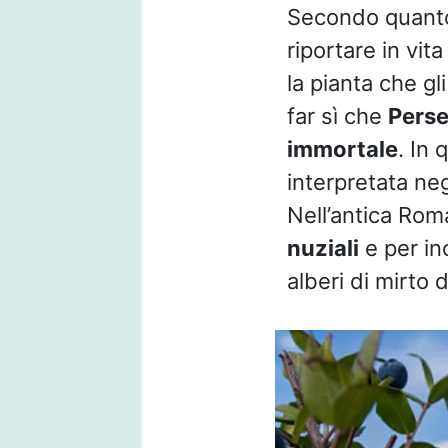
Secondo quanto 
riportare in vit
la pianta che gl
far sì che
Pers
immortale
. In
interpretata ne
Nell’antica Rom
nuziali
e per in
alberi di mirto d