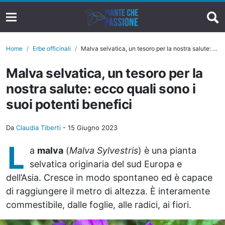
Home
Erbe officinali
Malva selvatica, un tesoro per la nostra salute: ecco quali sono i suoi potenti benefici
Malva selvatica, un tesoro per la
nostra salute: ecco quali sono i
suoi potenti benefici
Da
Claudia Tiberti
-
15 Giugno 2023
L
a
malva
(
Malva Sylvestris
) è una pianta
selvatica originaria del sud Europa e
dell’Asia. Cresce in modo spontaneo ed è capace
di raggiungere il metro di altezza. È interamente
commestibile, dalle foglie, alle radici, ai fiori.