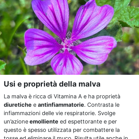
Usi e proprietà della malva
La malva è ricca di Vitamina A e ha proprietà
diuretiche
e
antinfiammatorie
. Contrasta le
infiammazioni delle vie respiratorie. Svolge
un’azione
emolliente
ed espettorante e per
questo è spesso utilizzata per combattere la
tosse ed eliminare il muco. Risulta utile anche in