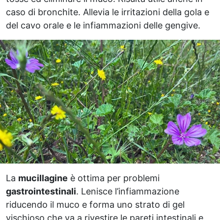
caso di bronchite. Allevia le irritazioni della gola e
del cavo orale e le infiammazioni delle gengive.
La
mucillagine
è ottima per problemi
gastrointestinali
. Lenisce l’infiammazione
riducendo il muco e forma uno strato di gel
vischioso che va a rivestire le pareti intestinali e