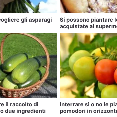
ogliere gli asparagi
Si possono piantare l
acquistate al superm
il raccolto di
Interrare sì o no le pi
o due ingredienti
pomodori in orizzont