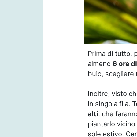
Prima di tutto, 
almeno
6 ore di
buio, scegliete 
Inoltre, visto c
in singola fila
alti
, che farann
piantarlo vicin
sole estivo. Ce