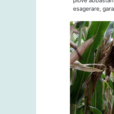
piove abbastanz
esagerare, gar