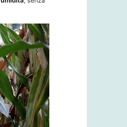
 umidità
, senza