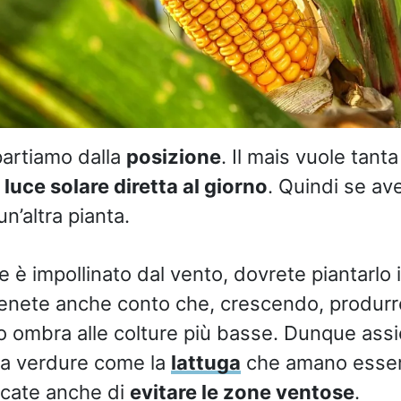
partiamo dalla
posizione
. Il mais vuole tanta
 luce solare diretta al giorno
. Quindi se av
un’altra pianta.
he è impollinato dal vento, dovrete piantarlo 
. Tenete anche conto che, crescendo, produrr
o ombra alle colture più basse. Dunque assi
o a verdure come la
lattuga
che amano essere
rcate anche di
evitare le zone ventose
.