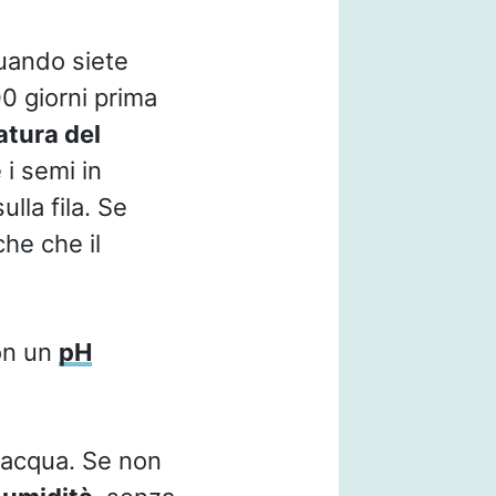
uando siete
0 giorni prima
tura del
i semi in
lla fila. Se
che che il
on un
pH
e acqua. Se non