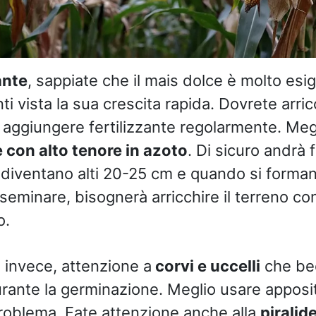
ante
, sappiate che il mais dolce è molto esi
ti vista la sua crescita rapida. Dovrete arricc
aggiungere fertilizzante regolarmente. Meg
e con alto tenore in azoto
. Di sicuro andrà f
i diventano alti 20-25 cm e quando si forma
seminare, bisognerà arricchire il terreno c
o.
, invece, attenzione a
corvi e uccelli
che bec
rante la germinazione. Meglio usare apposi
problema. Fate attenzione anche alla
piralid