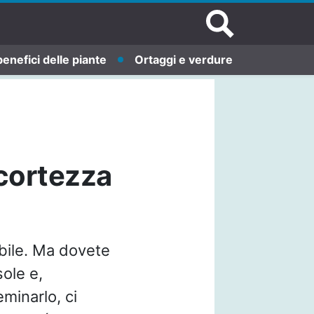
benefici delle piante
Ortaggi e verdure
ccortezza
bile. Ma dovete
sole e,
eminarlo, ci