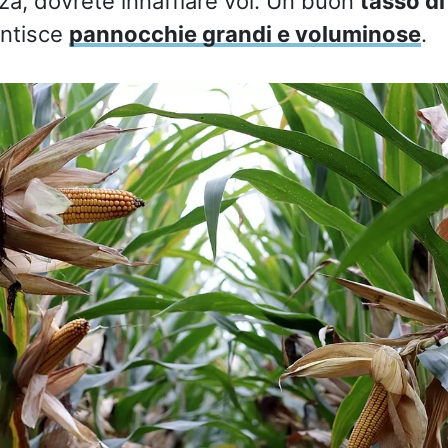
a, dovrete innaffiare voi. Un buon
tasso di
antisce
pannocchie grandi e voluminose
.