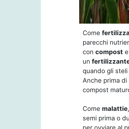
Come
fertilizz
parecchi nutrien
con
compost
e 
un
fertilizzant
quando gli stel
Anche prima di 
compost matur
Come
malattie
semi prima o du
per ovviare al 