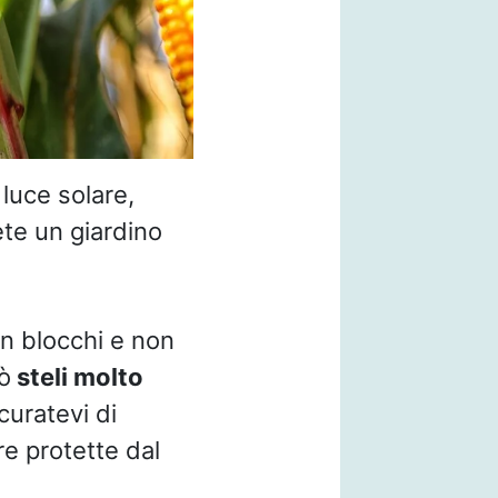
 luce solare,
ete un giardino
in blocchi e non
ò
steli molto
curatevi di
 protette dal