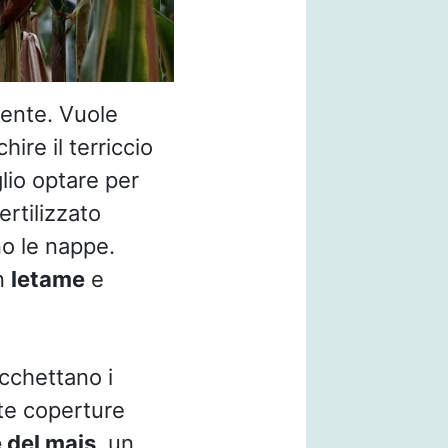
gente. Vuole
hire il terriccio
lio optare per
ertilizzato
no le nappe.
on
letame
e
chettano i
te coperture
e del mais
, un