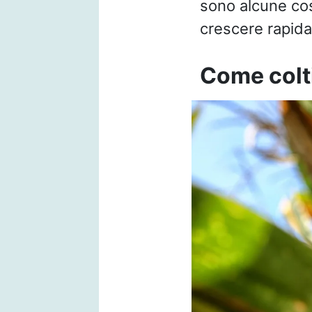
sono alcune cos
crescere rapid
Come colti