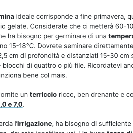
emina
ideale corrisponde a fine primavera, q
chio gelate. Considerate che ci metterà 60-10
he ha bisogno per germinare di una
tempera
no 15-18°C. Dovrete seminare direttamente 
,5 cm di profondità e distanziati 15-30 cm su
 blocchi di quattro o più file. Ricordatevi an
unziona bene col mais.
fornite un
terriccio
ricco, ben drenante e c
,0 e 7,0
.
rda l’
irrigazione
, ha bisogno di sufficient