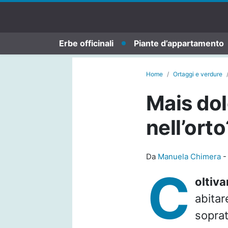
Erbe officinali
Piante d’appartamento
Home
Ortaggi e verdure
Mais dol
nell’ort
Da
Manuela Chimera
C
oltiva
abitar
soprat