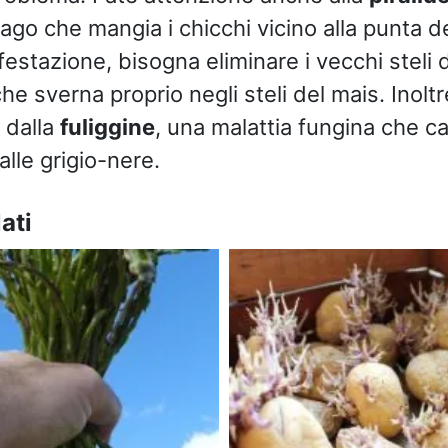
fago che mangia i chicchi vicino alla punta d
nfestazione, bisogna eliminare i vecchi steli d
che sverna proprio negli steli del mais. Inol
 dalla
fuliggine
, una malattia fungina che ca
lle grigio-nere.
ati