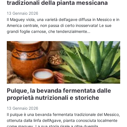
tradizionali della pianta messicana
13 Gennaio 2026
Il Maguey viola, una varietà dell’agave diffusa in Messico e in
America centrale, non passa di certo inosservata! Le sue
grandi foglie carnose, che tendenzialmente…
Pulque, la bevanda fermentata dalle
proprietà nutrizionali e storiche
13 Gennaio 2026
Il pulque è una bevanda fermentata tradizionale del Messico,
ottenuta dalla linfa dell’Agave, pianta conosciuta localmente
come maguey. La sua storia risale a oltre duemila…