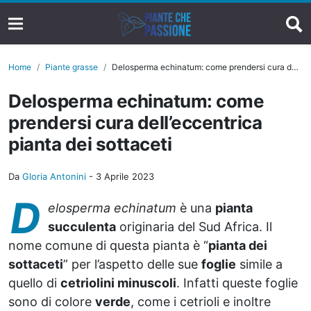
Home
Piante grasse
Delosperma echinatum: come prendersi cura dell’eccentrica pianta dei sottaceti
Delosperma echinatum: come
prendersi cura dell’eccentrica
pianta dei sottaceti
Da
Gloria Antonini
-
3 Aprile 2023
D
elosperma echinatum
è una
pianta
succulenta
originaria del Sud Africa. Il
nome comune di questa pianta è “
pianta dei
sottaceti
” per l’aspetto delle sue
foglie
simile a
quello di
cetriolini minuscoli
. Infatti queste foglie
sono di colore
verde
, come i cetrioli e inoltre