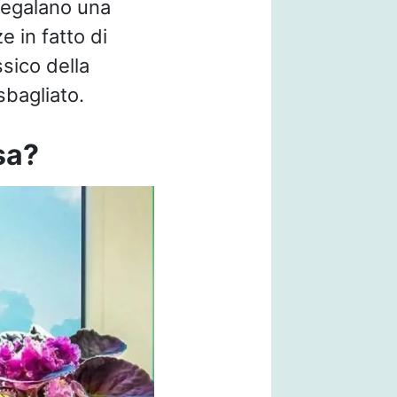
regalano una
 in fatto di
ssico della
sbagliato.
sa?