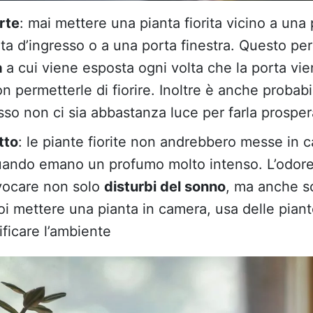
rte
: mai mettere una pianta fiorita vicino a una 
rta d’ingresso o a una porta finestra. Questo pe
a
a cui viene esposta ogni volta che la porta vie
 permetterle di fiorire. Inoltre è anche probabi
sso non ci sia abbastanza luce per farla prosper
tto
: le piante fiorite non andrebbero messe in c
uando emano un profumo molto intenso. L’odore, 
vocare non solo
disturbi del sonno
, ma anche s
oi mettere una pianta in camera, usa delle piant
ficare l’ambiente