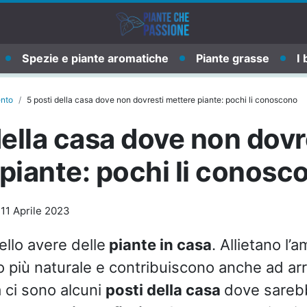
Spezie e piante aromatiche
Piante grasse
I 
ento
5 posti della casa dove non dovresti mettere piante: pochi li conoscono
della casa dove non dovr
piante: pochi li conosc
-
11 Aprile 2023
ello avere delle
piante in casa
. Allietano l’
 più naturale e contribuiscono anche ad ar
a ci sono alcuni
posti della casa
dove sareb