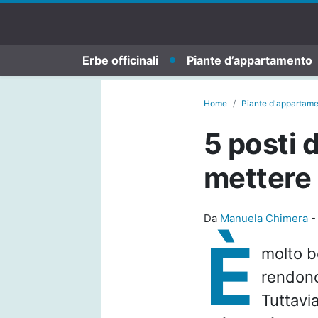
Erbe officinali
Piante d’appartamento
Home
Piante d'appartam
5 posti 
mettere 
Da
Manuela Chimera
È
molto b
rendono
Tuttavi