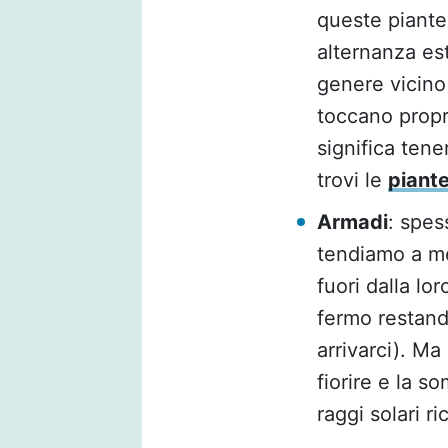
queste piant
alternanza es
genere vicino a
toccano propr
significa tene
trovi le
piante
Armadi
: spes
tendiamo a met
fuori dalla l
fermo restand
arrivarci). M
fiorire e la s
raggi solari ri