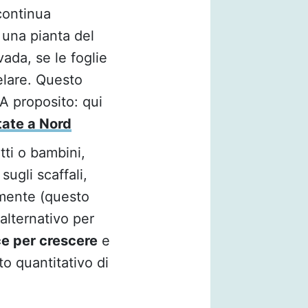
continua
 una pianta del
vada, se le foglie
elare. Questo
 A proposito: qui
tate a Nord
tti o bambini,
sugli scaffali,
lmente (questo
lternativo per
ce per crescere
e
to quantitativo di