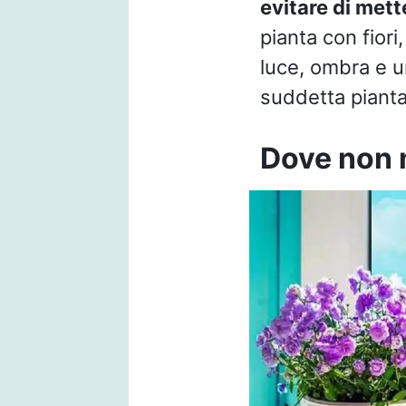
evitare di mette
pianta con fior
luce, ombra e um
suddetta pianta.
Dove non m