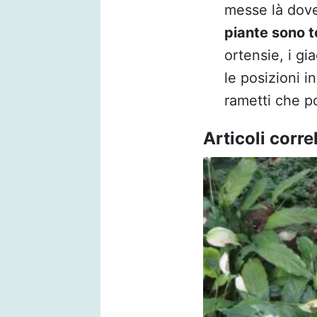
messe là dove
piante sono t
ortensie, i gi
le posizioni i
rametti che p
Articoli correl