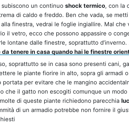
e subiscono un continuo
shock termico
, con la 
trema di caldo e freddo. Ben che vada, se metti
lla finestra, vedrai le foglie ingiallire. Mal che 
io il vetro, ecco che possono appassire o cong
rle lontane dalle finestre, soprattutto d’inverno.
 da tenere in casa quando hai le finestre orien
so, soprattutto se in casa sono presenti cani, ga
tere le piante fiorire in alto, sopra gli armadi o 
oro portata per evitare che le mangino accidenta
o che il gatto non escogiti comunque un modo a
a molte di queste piante richiedono parecchia
lu
ommità di un armadio potrebbe non fornire il gius
chiesti