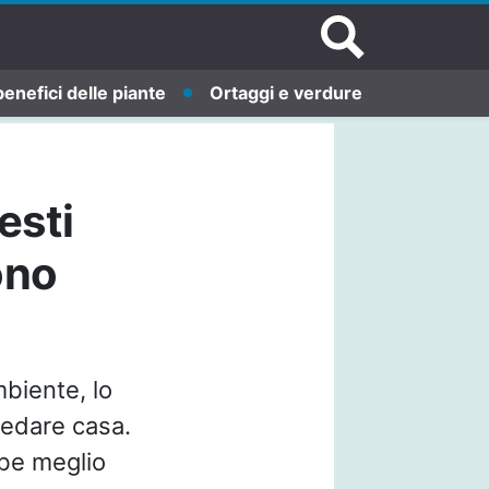
benefici delle piante
Ortaggi e verdure
esti
ono
ambiente, lo
redare casa.
be meglio