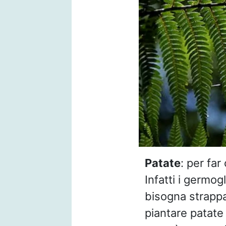
Patate
: per fa
Infatti i germog
bisogna strappa
piantare patate