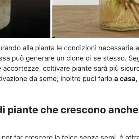
rando alla pianta le condizioni necessarie e 
ssa può generare un clone di se stesso. Se
 accortezze, coltivare piante sarà più sicur
ltivazione da seme; inoltre puoi farlo
a casa
,
di piante che crescono anche
per far crescere la felce senza semi, è attr