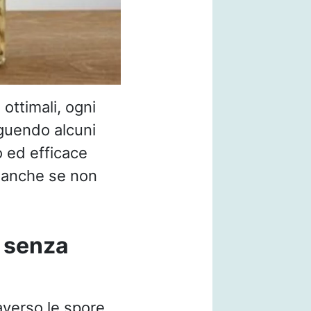
ottimali, ogni
guendo alcuni
o ed efficace
 anche se non
 senza
averso le spore