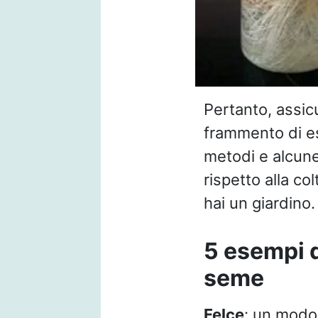
Pertanto, assicu
frammento di e
metodi e alcune
rispetto alla co
hai un giardino.
5 esempi 
seme
Felce
: un modo 