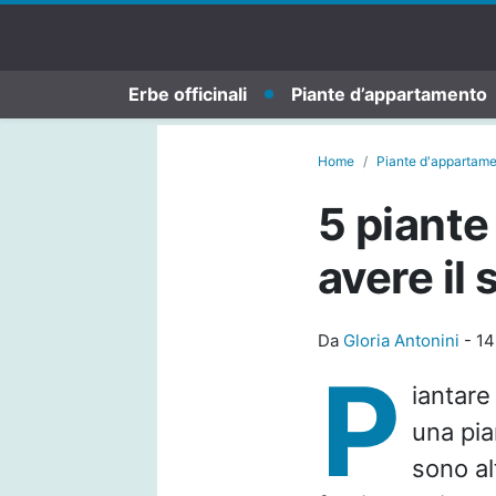
Erbe officinali
Piante d’appartamento
Home
Piante d'appartam
5 piante
avere il
Da
Gloria Antonini
-
14
P
iantare
una pia
sono al