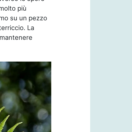
molto più
amo su un pezzo
terriccio. La
r mantenere
.