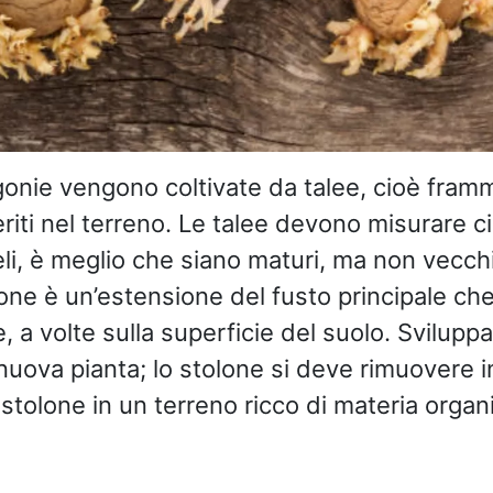
gonie vengono coltivate da talee, cioè framm
eriti nel terreno. Le talee devono misurare c
teli, è meglio che siano maturi, ma non vecchi
olone è un’estensione del fusto principale ch
 a volte sulla superficie del suolo. Svilupp
nuova pianta; lo stolone si deve rimuovere i
o stolone in un terreno ricco di materia organ