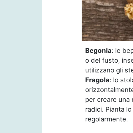
Begonia
: le be
o del fusto, ins
utilizzano gli s
Fragola
: lo st
orizzontalmente,
per creare una 
radici. Pianta l
regolarmente.