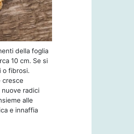
enti della foglia
irca 10 cm. Se si
 o fibrosi.
e cresce
a nuove radici
nsieme alle
ica e innaffia