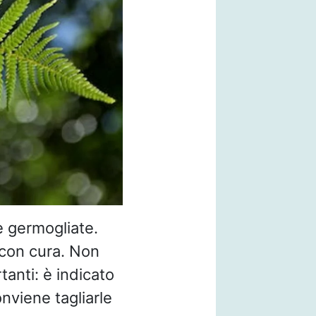
e germogliate.
i con cura. Non
anti: è indicato
nviene tagliarle